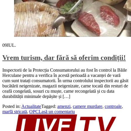
09
IUL.
Vrem turism, dar fără să oferim condiții!
Inspectorii de la Protecția Consumatorului au fost în control la Băile
Herculane pentru a verifica în acestă perioadă a vacanței de vară
cum sunt tratați consumatorii. În urma controlului inspectorii au găsit
bucătării neigenizate, magazii neigenizate, carne tocată din resturi de
ceafă congelată, sosuri cu muște, carne recongelată și cu data
durabilității minimale depășite și […]
Posted in:
Actualitate
Tagged:
amenzi
,
camere murdare
,
controale
,
marfă stricată
,
OPC
Lasă un comentariu