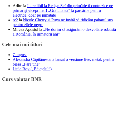
Adire
la
Incredibil la Reșița: Șef din primărie îi contrazice pe
primar și viceprimar! „Gratuitatea” la parcările pentru
electrice, doar pe jumătate
tv2
la
Nicole Cherry și Puya ne invită să ridicăm paharul sus
pentru zilele negre
Mircea Apostol
la
„Ne dorim să asigurăm o dezvoltare robustă
a României în următorii ani”
Cele mai noi titluri
7 august
Alexandra Căpitănescu a lansat o versiune live, metal, pentru
piesa „Fără tine”
Little Boy („Băiețelul”)
Curs valutar BNR