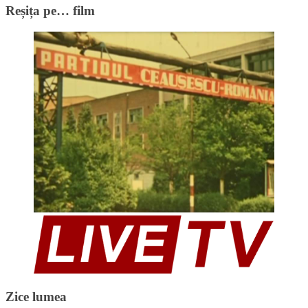
Reșița pe… film
Zice lumea