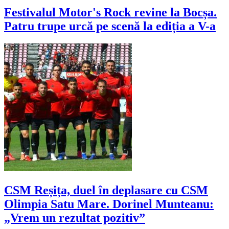
Festivalul Motor's Rock revine la Bocșa.
Patru trupe urcă pe scenă la ediția a V-a
CSM Reșița, duel în deplasare cu CSM
Olimpia Satu Mare. Dorinel Munteanu:
„Vrem un rezultat pozitiv”