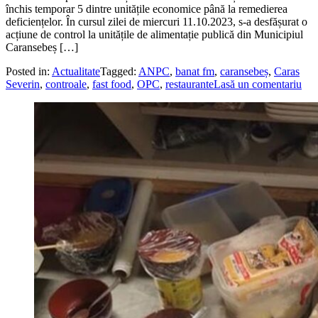
închis temporar 5 dintre unitățile economice până la remedierea
deficiențelor. În cursul zilei de miercuri 11.10.2023, s-a desfășurat o
acțiune de control la unitățile de alimentație publică din Municipiul
Caransebeș […]
Posted in:
Actualitate
Tagged:
ANPC
,
banat fm
,
caransebeș
,
Caras
Severin
,
controale
,
fast food
,
OPC
,
restaurante
Lasă un comentariu