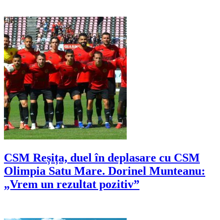
CSM Reșița, duel în deplasare cu CSM
Olimpia Satu Mare. Dorinel Munteanu:
„Vrem un rezultat pozitiv”