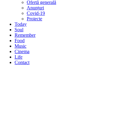
Ofertă generală
Anunțuri
Covid-19
Proiecte
Today
Soul
Remember
Food
Music
Cinema
Life
Contact