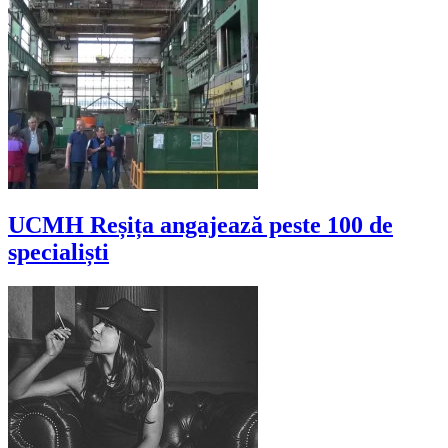
UCMH Reșița angajează peste 100 de
specialiști