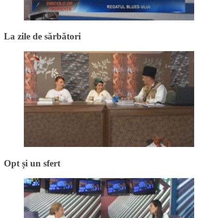
La zile de sărbători
Opt și un sfert