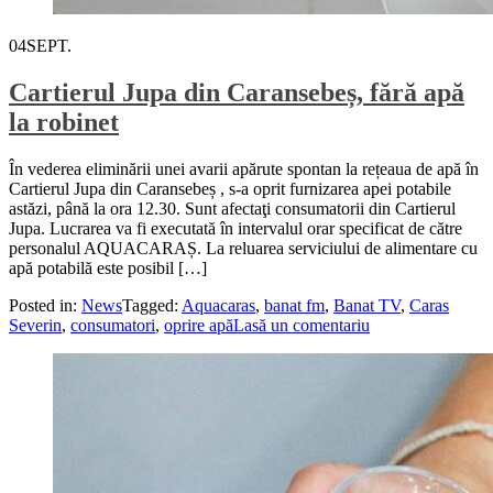
04
SEPT.
Cartierul Jupa din Caransebeș, fără apă
la robinet
În vederea eliminării unei avarii apărute spontan la rețeaua de apă în
Cartierul Jupa din Caransebeș , s-a oprit furnizarea apei potabile
astăzi, până la ora 12.30. Sunt afectaţi consumatorii din Cartierul
Jupa. Lucrarea va fi executată în intervalul orar specificat de către
personalul AQUACARAȘ. La reluarea serviciului de alimentare cu
apă potabilă este posibil […]
Posted in:
News
Tagged:
Aquacaras
,
banat fm
,
Banat TV
,
Caras
Severin
,
consumatori
,
oprire apă
Lasă un comentariu