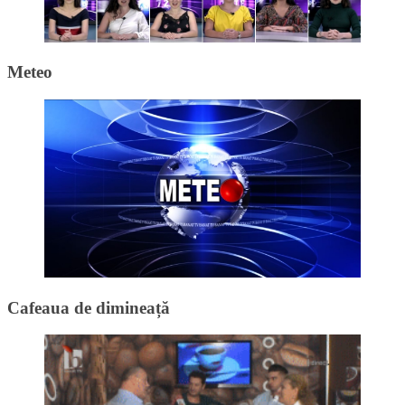
Meteo
Cafeaua de dimineață