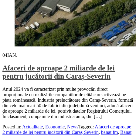
04
IAN.
Afaceri de aproape 2 miliarde de lei
pentru jucătorii din Caraș-Severin
Anul 2024 va fi caracterizat prin multe provocări direct
proporționale cu realizările companiilor de elită care activează pe
piața românească. Industria prelucrătoare din Caraş-Severin, formată
din cele mai mari 50 de fabrici din judeţ după venituri, adună afaceri
de aproape 2 miliarde de lei, potrivit datelor Registrului Comerţului.
În clasament, companiile din industria auto, din […]
Posted in:
Actualitate
,
Economic
,
News
Tagged:
Afaceri de aproape
2 miliarde de lei pentru jucătorii din Caraș-Severin
,
banat fm
,
Banat