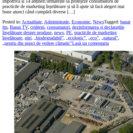
împotrivă și 14 abțineri urmărește să protejeze consumatorii de
practicile de marketing înșelătoare și să îi ajute să facă alegeri mai
bune atunci când cumpără diverse […]
Posted in:
Actualitate
,
Administratie
,
Economic
,
News
Tagged:
banat
fm
,
Banat TV
,
cetățeni
,
consumatori
,
dezinformarea și declarațiile
înșelătoare despre produse
,
news
,
PE
,
practicile de marketing
înșelătoare
,
stiri
,
„biodegradabil”
,
„ecologic”
,
„eco”
,
„natural”
,
„neutru din punct de vedere climatic”
Lasă un comentariu