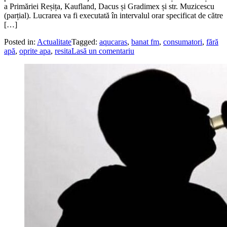
a Primăriei Reșița, Kaufland, Dacus și Gradimex și str. Muzicescu
(parțial). Lucrarea va fi executată în intervalul orar specificat de către
[…]
Posted in:
Actualitate
Tagged:
aqucaras
,
banat fm
,
consumatori
,
fără
apă
,
oprite apa
,
resita
Lasă un comentariu