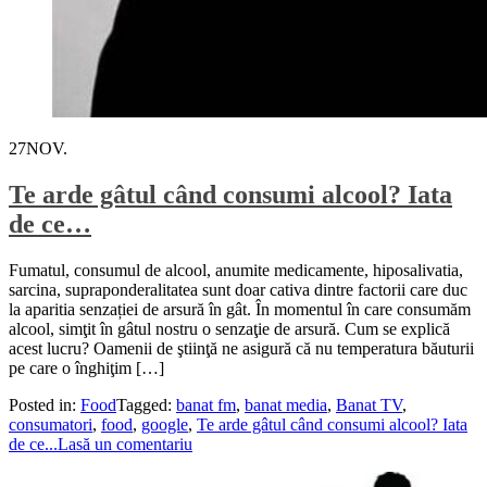
27
NOV.
Te arde gâtul când consumi alcool? Iata
de ce…
Fumatul, consumul de alcool, anumite medicamente, hiposalivatia,
sarcina, supraponderalitatea sunt doar cativa dintre factorii care duc
la aparitia senzației de arsură în gât. În momentul în care consumăm
alcool, simţit în gâtul nostru o senzaţie de arsură. Cum se explică
acest lucru? Oamenii de ştiinţă ne asigură că nu temperatura băuturii
pe care o înghiţim […]
Posted in:
Food
Tagged:
banat fm
,
banat media
,
Banat TV
,
consumatori
,
food
,
google
,
Te arde gâtul când consumi alcool? Iata
de ce...
Lasă un comentariu