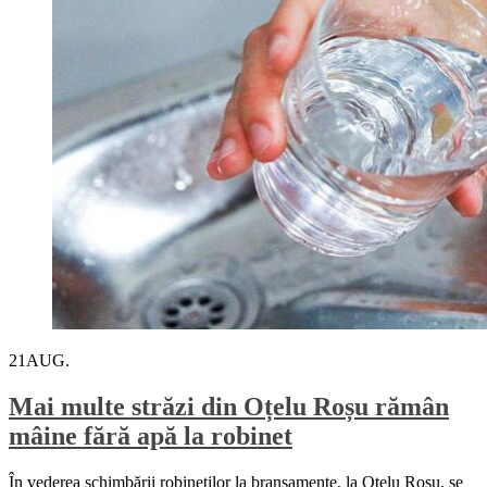
21
AUG.
Mai multe străzi din Oțelu Roșu rămân
mâine fără apă la robinet
În vederea schimbării robineților la branșamente, la Oțelu Roșu, se