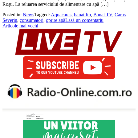
Roșu. La reluarea serviciului de alimentare cu apă […]
Posted in:
News
Tagged:
Aquacaras
,
banat fm
,
Banat TV
,
Caras
Severin
,
consumatori
,
oprire apă
Lasă un comentariu
Navigare
Articole mai vechi
în
articole