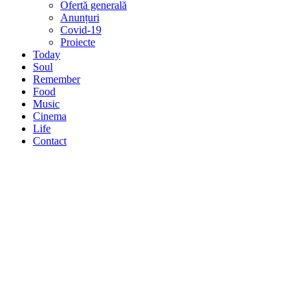
Ofertă generală
Anunțuri
Covid-19
Proiecte
Today
Soul
Remember
Food
Music
Cinema
Life
Contact