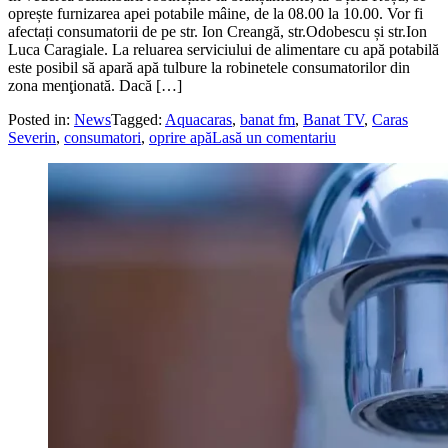
oprește furnizarea apei potabile mâine, de la 08.00 la 10.00. Vor fi
afectați consumatorii de pe str. Ion Creangă, str.Odobescu și str.Ion
Luca Caragiale. La reluarea serviciului de alimentare cu apă potabilă
este posibil să apară apă tulbure la robinetele consumatorilor din
zona menţionată. Dacă […]
Posted in:
News
Tagged:
Aquacaras
,
banat fm
,
Banat TV
,
Caras
Severin
,
consumatori
,
oprire apă
Lasă un comentariu