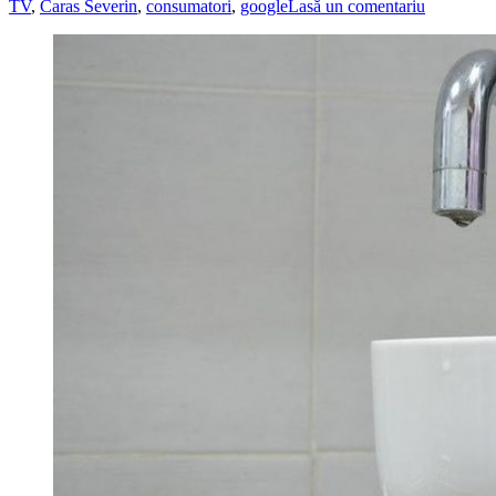
TV
,
Caras Severin
,
consumatori
,
google
Lasă un comentariu