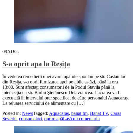
09
AUG.
S-a oprit apa la Reșița
În vederea remedierii unei avarii apărute spontan pe str. Castanilor
din Reșița, s-a oprit furnizarea apei potabile astăzi, până la ora
13:00. Sunt afectaţi consumatorii de la Podul Stavila până la
intersecția cu str. Barbu Ștefănescu Delavrancea. Lucrarea va fi
executată în intervalul orar specificat de către personalul Aquacaraș.
La reluarea serviciului de alimentare cu […]
Posted in:
News
Tagged:
Aquacaras
,
banat fm
,
Banat TV
,
Caras
Severin
,
consumatori
,
oprire apă
Lasă un comentariu