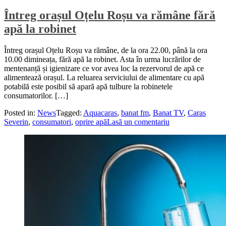
Întreg orașul Oțelu Roșu va rămâne fără
apă la robinet
Întreg orașul Oțelu Roșu va rămâne, de la ora 22.00, până la ora
10.00 dimineața, fără apă la robinet. Asta în urma lucrărilor de
mentenanță și igienizare ce vor avea loc la rezervorul de apă ce
alimentează orașul. La reluarea serviciului de alimentare cu apă
potabilă este posibil să apară apă tulbure la robinetele
consumatorilor. […]
Posted in:
News
Tagged:
Aquacaras
,
banat fm
,
Banat TV
,
Caras
Severin
,
consumatori
,
oprire apă
Lasă un comentariu