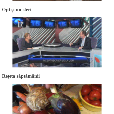
Opt și un sfert
Rețeta săptămânii