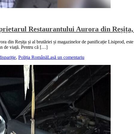
prietarul Restaurantului Aurora din Reșița, 
a din Reșița și al brutăriei și magazinelor de panificație Lisiprod, este 
emn de viață. Pentru că […]
dispariție
,
Poliția Română
Lasă un comentariu