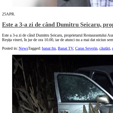
25
APR.
Este a 3-a zi de când Dumitru Șeicaru, pro
Este a 3-a zi de când Dumitru Șeicaru, proprietarul Restaurantului Auror
Reșița vineri, în jur de ora 10.00, iar de atunci nu a mai dat niciun s
Posted in:
News
Tagged:
banat fm
,
Banat TV
,
Caras Severin
,
căutări
,