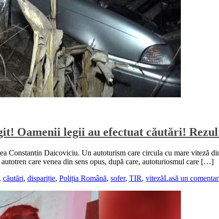
git! Oamenii legii au efectuat căutări! Rezu
atea Constantin Daicoviciu. Un autoturism care circula cu mare viteză din
alt autotren care venea din sens opus, după care, autoturiosmul care […]
,
căutări
,
dispariție
,
Poliția Română
,
sofer
,
TIR
,
viteză
Lasă un comentar