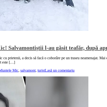
ic! Salvamontiștii l-au găsit teafăr, după a
c cu prietenii, a decis să facă o coborâre pe un traseu neamenajat. Mai e
rt este […]
Muntele Mic
,
salvamont
,
turist
Lasă un comentariu