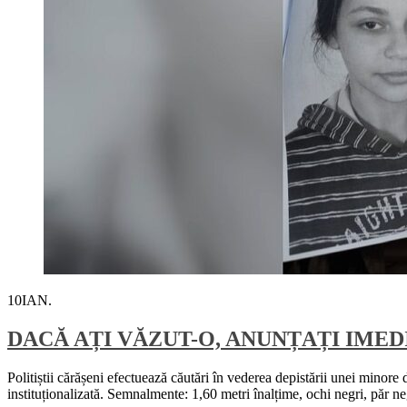
10
IAN.
DACĂ AȚI VĂZUT-O, ANUNȚAȚI IMED
Politiștii cărășeni efectuează căutări în vederea depistării unei mino
instituționalizată. Semnalmente: 1,60 metri înalțime, ochi negri, păr