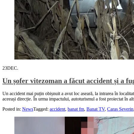
23
DEC.
Un șofer vitezoman a făcut accident și a fu
Un accident mai puțin obișnuit a avut loc aseară, la intrarea în localit
aceeași direcție. În urma impactului, autoturismul a fost proiectat în 
Posted in:
News
Tagged:
accident
,
banat fm
,
Banat TV
,
Caras Severin