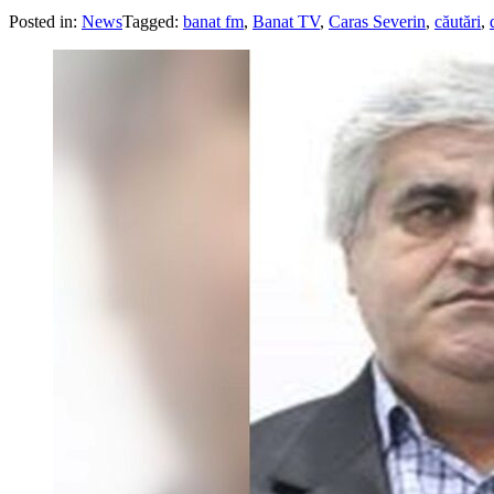
Posted in:
News
Tagged:
banat fm
,
Banat TV
,
Caras Severin
,
căutări
,