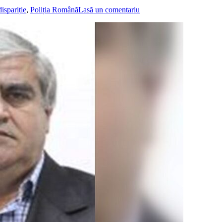
dispariție
,
Poliția Română
Lasă un comentariu