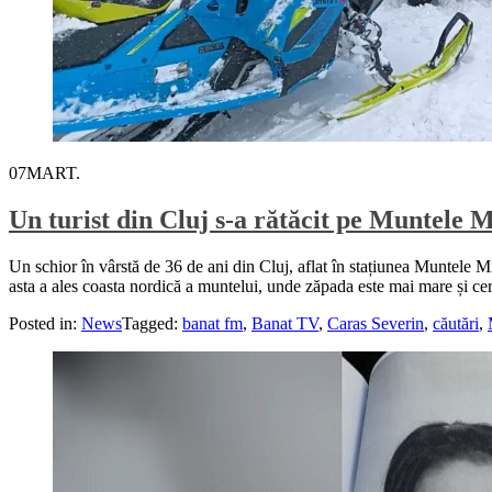
07
MART.
Un turist din Cluj s-a rătăcit pe Muntele M
Un schior în vârstă de 36 de ani din Cluj, aflat în stațiunea Muntele Mi
asta a ales coasta nordică a muntelui, unde zăpada este mai mare și ce
Posted in:
News
Tagged:
banat fm
,
Banat TV
,
Caras Severin
,
căutări
,