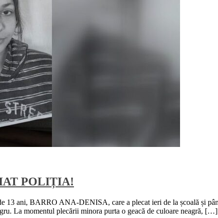
IAT POLIȚIA!
re de 13 ani, BARRO ANA-DENISA, care a plecat ieri de la școală și până 
 negru. La momentul plecării minora purta o geacă de culoare neagră, […]