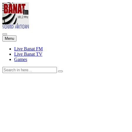
Skip
Menu
to
content
Live Banat FM
Live Banat TV
Games
Search
for: