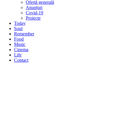
Ofertă generală
Anunțuri
Covid-19
Proiecte
Today
Soul
Remember
Food
Music
Cinema
Life
Contact