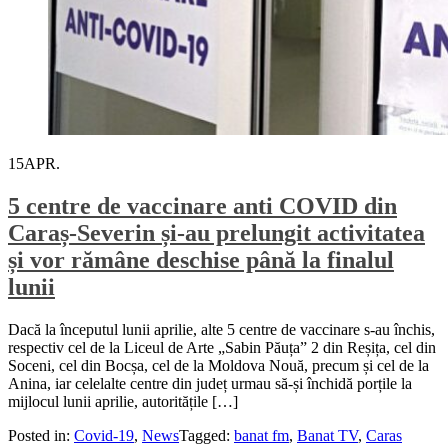
15
APR.
5 centre de vaccinare anti COVID din
Caraș-Severin și-au prelungit activitatea
și vor rămâne deschise până la finalul
lunii
Dacă la începutul lunii aprilie, alte 5 centre de vaccinare s-au închis,
respectiv cel de la Liceul de Arte „Sabin Păuța” 2 din Reșița, cel din
Soceni, cel din Bocșa, cel de la Moldova Nouă, precum și cel de la
Anina, iar celelalte centre din județ urmau să-și închidă porțile la
mijlocul lunii aprilie, autoritățile […]
Posted in:
Covid-19
,
News
Tagged:
banat fm
,
Banat TV
,
Caras