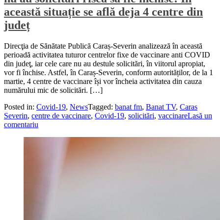
această situație se află deja 4 centre din
județ
Direcţia de Sănătate Publică Caraș-Severin analizează în această
perioadă activitatea tuturor centrelor fixe de vaccinare anti COVID
din judeţ, iar cele care nu au destule solicitări, în viitorul apropiat,
vor fi închise. Astfel, în Caraș-Severin, conform autorităților, de la 1
martie, 4 centre de vaccinare își vor încheia activitatea din cauza
numărului mic de solicitări. […]
Posted in:
Covid-19
,
News
Tagged:
banat fm
,
Banat TV
,
Caras
Severin
,
centre de vaccinare
,
Covid-19
,
solicitări
,
vaccinare
Lasă un
comentariu