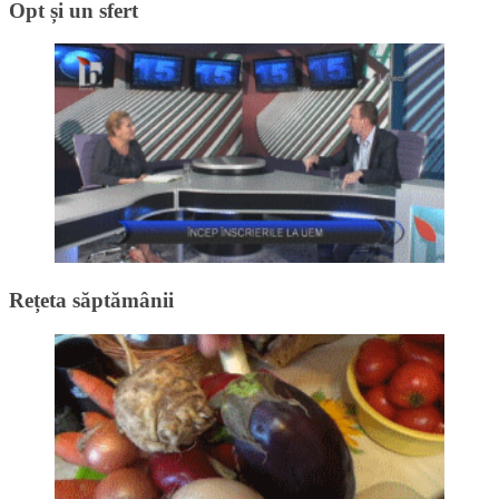
Opt și un sfert
Rețeta săptămânii