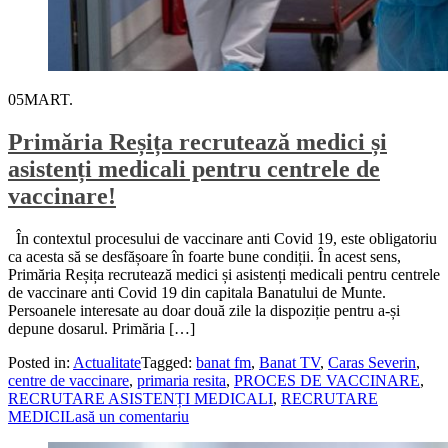
05
MART.
Primăria Reșița recrutează medici și
asistenți medicali pentru centrele de
vaccinare!
În contextul procesului de vaccinare anti Covid 19, este obligatoriu
ca acesta să se desfășoare în foarte bune condiții. În acest sens,
Primăria Reșița recrutează medici și asistenți medicali pentru centrele
de vaccinare anti Covid 19 din capitala Banatului de Munte.
Persoanele interesate au doar două zile la dispoziție pentru a-și
depune dosarul. Primăria […]
Posted in:
Actualitate
Tagged:
banat fm
,
Banat TV
,
Caras Severin
,
centre de vaccinare
,
primaria resita
,
PROCES DE VACCINARE
,
RECRUTARE ASISTENȚI MEDICALI
,
RECRUTARE
MEDICI
Lasă un comentariu