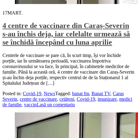
17
MART.
4 centre de vaccinare din Caraș-Severin
s-au închis deja, iar celelalte urmează să
se închidă începând cu luna aprilie
Centrele de vaccinare se pare că, în scurt timp, își vor închide
porțile, iar în următoarea perioadă, vaccinarea împotriva
coronavirusului se va face, în principal, în cabinetele medicilor de
familie. Până la această oră, 4 centre de vaccinare din Caraș-Severin
și-au închis deja porțile, respectiv centrul de de la Staționarul 1 al
Spitalului Județean de […]
Posted in:
Covid-19
,
News
Tagged:
banat fm
,
Banat TV
,
Caras
Severin
,
centre de vaccinare
,
cetățeni
,
Covid-19
,
imunizare
,
medici
de familie
,
vaccin
Lasă un comentariu