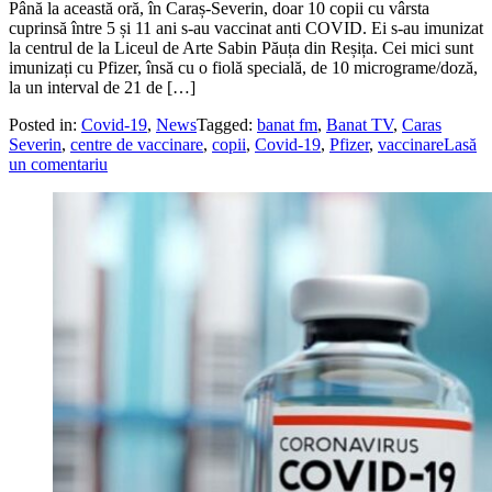
Până la această oră, în Caraș-Severin, doar 10 copii cu vârsta
cuprinsă între 5 și 11 ani s-au vaccinat anti COVID. Ei s-au imunizat
la centrul de la Liceul de Arte Sabin Păuța din Reșița. Cei mici sunt
imunizați cu Pfizer, însă cu o fiolă specială, de 10 micrograme/doză,
la un interval de 21 de […]
Posted in:
Covid-19
,
News
Tagged:
banat fm
,
Banat TV
,
Caras
Severin
,
centre de vaccinare
,
copii
,
Covid-19
,
Pfizer
,
vaccinare
Lasă
un comentariu