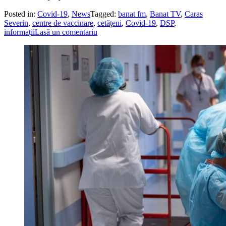
Posted in:
Covid-19
,
News
Tagged:
banat fm
,
Banat TV
,
Caras
Severin
,
centre de vaccinare
,
cetățeni
,
Covid-19
,
DSP
,
informații
Lasă un comentariu