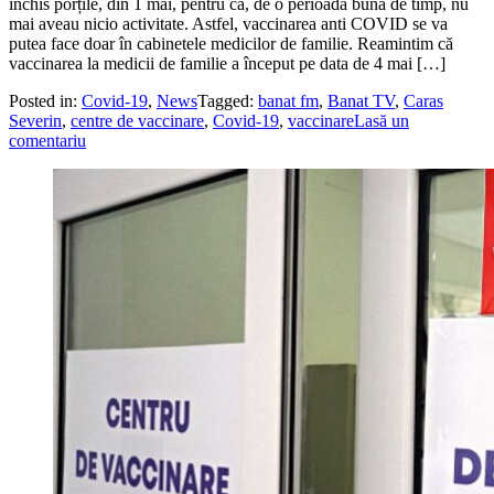
închis porțile, din 1 mai, pentru că, de o perioadă bună de timp, nu
mai aveau nicio activitate. Astfel, vaccinarea anti COVID se va
putea face doar în cabinetele medicilor de familie. Reamintim că
vaccinarea la medicii de familie a început pe data de 4 mai […]
Posted in:
Covid-19
,
News
Tagged:
banat fm
,
Banat TV
,
Caras
Severin
,
centre de vaccinare
,
Covid-19
,
vaccinare
Lasă un
comentariu