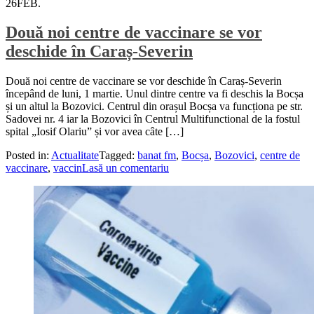
26
FEB.
Două noi centre de vaccinare se vor
deschide în Caraș-Severin
Două noi centre de vaccinare se vor deschide în Caraș-Severin
începând de luni, 1 martie. Unul dintre centre va fi deschis la Bocșa
și un altul la Bozovici. Centrul din orașul Bocșa va funcționa pe str.
Sadovei nr. 4 iar la Bozovici în Centrul Multifunctional de la fostul
spital „Iosif Olariu” și vor avea câte […]
Posted in:
Actualitate
Tagged:
banat fm
,
Bocșa
,
Bozovici
,
centre de
vaccinare
,
vaccin
Lasă un comentariu