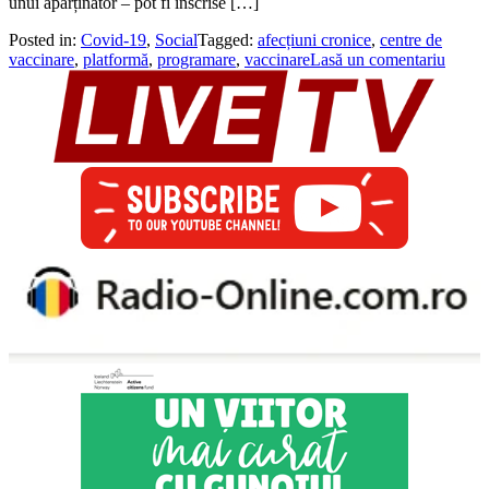
unui aparținător – pot fi înscrise […]
Posted in:
Covid-19
,
Social
Tagged:
afecțiuni cronice
,
centre de
vaccinare
,
platformă
,
programare
,
vaccinare
Lasă un comentariu