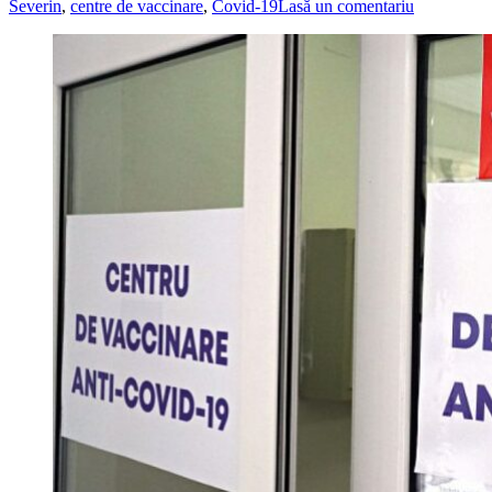
Severin
,
centre de vaccinare
,
Covid-19
Lasă un comentariu