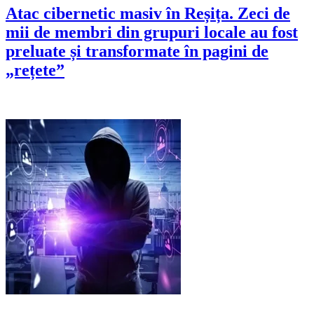
Atac cibernetic masiv în Reșița. Zeci de
mii de membri din grupuri locale au fost
preluate și transformate în pagini de
„rețete”