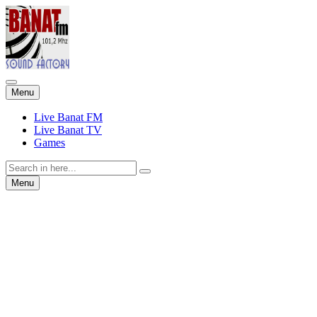
Skip
Menu
to
content
Live Banat FM
Live Banat TV
Games
Search
for:
Skip
Menu
to
content