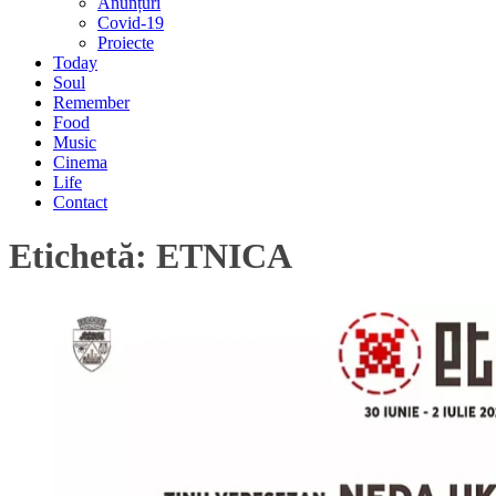
Anunțuri
Covid-19
Proiecte
Today
Soul
Remember
Food
Music
Cinema
Life
Contact
Etichetă:
ETNICA