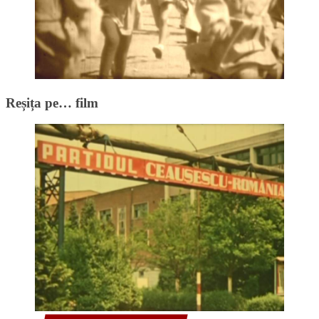
Reșița pe… film