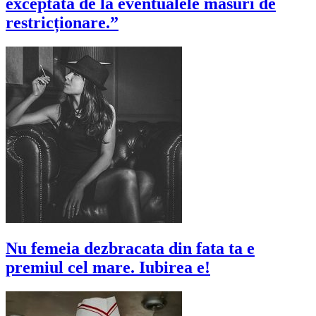
exceptată de la eventualele măsuri de
restricționare.”
Nu femeia dezbracata din fata ta e
premiul cel mare. Iubirea e!