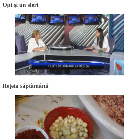
Opt și un sfert
Rețeta săptămânii