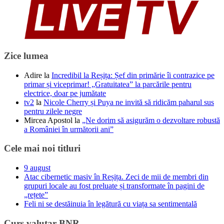
Zice lumea
Adire
la
Incredibil la Reșița: Șef din primărie îi contrazice pe
primar și viceprimar! „Gratuitatea” la parcările pentru
electrice, doar pe jumătate
tv2
la
Nicole Cherry și Puya ne invită să ridicăm paharul sus
pentru zilele negre
Mircea Apostol
la
„Ne dorim să asigurăm o dezvoltare robustă
a României în următorii ani”
Cele mai noi titluri
9 august
Atac cibernetic masiv în Reșița. Zeci de mii de membri din
grupuri locale au fost preluate și transformate în pagini de
„rețete”
Feli ni se destăinuia în legătură cu viața sa sentimentală
Curs valutar BNR