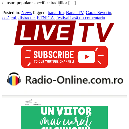
dansuri populare specifice tradițiilor […]
Posted in:
News
Tagged:
banat fm
,
Banat TV
,
Caras Severin
,
cetățeni
,
distractie
,
ETNICA
,
festival
Lasă un comentariu