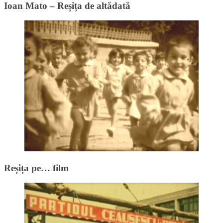
Ioan Mato – Reșița de altădată
Reșița pe… film