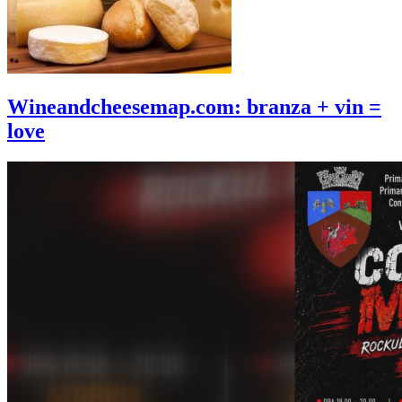
Wineandcheesemap.com: branza + vin =
love