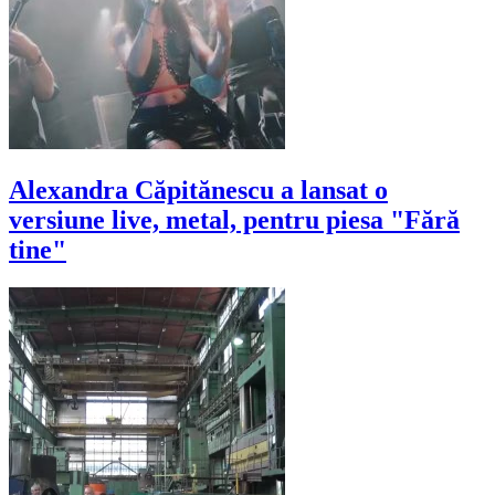
Alexandra Căpitănescu a lansat o
versiune live, metal, pentru piesa "Fără
tine"