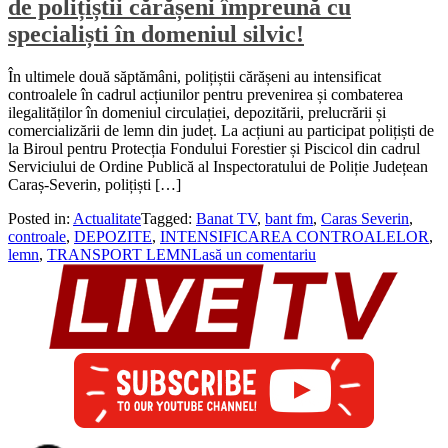
de polițiștii cărășeni împreună cu
specialiști în domeniul silvic!
În ultimele două săptămâni, polițiștii cărășeni au intensificat
controalele în cadrul acțiunilor pentru prevenirea și combaterea
ilegalităților în domeniul circulației, depozitării, prelucrării și
comercializării de lemn din județ. La acțiuni au participat polițiști de
la Biroul pentru Protecția Fondului Forestier și Piscicol din cadrul
Serviciului de Ordine Publică al Inspectoratului de Poliție Județean
Caraș-Severin, polițiști […]
Posted in:
Actualitate
Tagged:
Banat TV
,
bant fm
,
Caras Severin
,
controale
,
DEPOZITE
,
INTENSIFICAREA CONTROALELOR
,
lemn
,
TRANSPORT LEMN
Lasă un comentariu