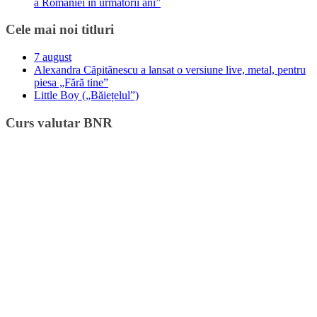
a României în următorii ani”
Cele mai noi titluri
7 august
Alexandra Căpitănescu a lansat o versiune live, metal, pentru
piesa „Fără tine”
Little Boy („Băiețelul”)
Curs valutar BNR