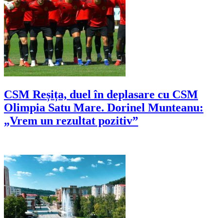
CSM Reșița, duel în deplasare cu CSM
Olimpia Satu Mare. Dorinel Munteanu:
„Vrem un rezultat pozitiv”