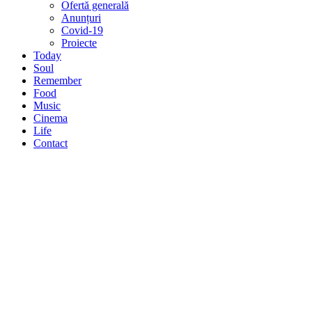
Ofertă generală
Anunțuri
Covid-19
Proiecte
Today
Soul
Remember
Food
Music
Cinema
Life
Contact