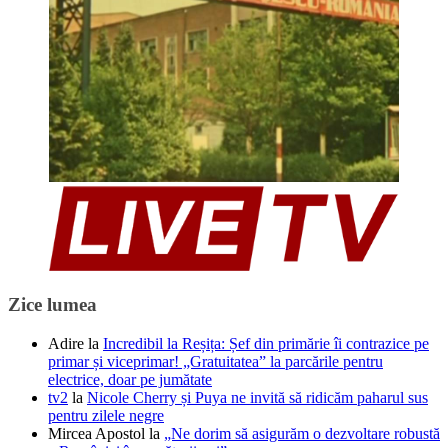
Zice lumea
Adire
la
Incredibil la Reșița: Șef din primărie îi contrazice pe
primar și viceprimar! „Gratuitatea” la parcările pentru
electrice, doar pe jumătate
tv2
la
Nicole Cherry și Puya ne invită să ridicăm paharul sus
pentru zilele negre
Mircea Apostol
la
„Ne dorim să asigurăm o dezvoltare robustă