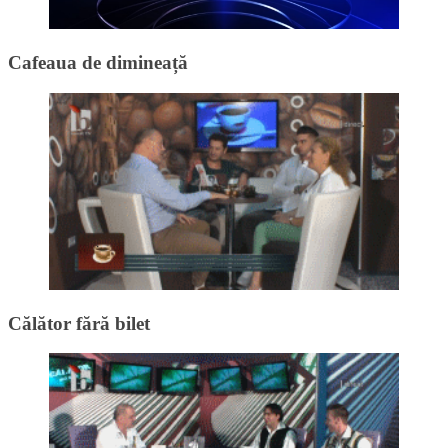
Cafeaua de dimineață
Călător fără bilet