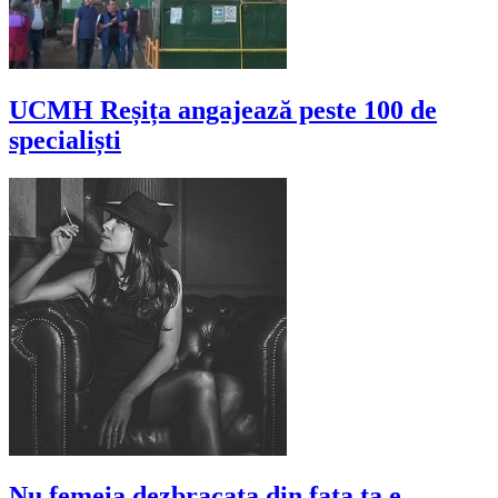
UCMH Reșița angajează peste 100 de
specialiști
Nu femeia dezbracata din fata ta e