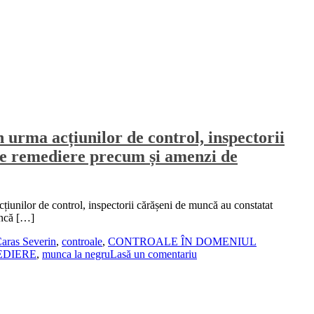
n urma acțiunilor de control, inspectorii
 de remediere precum și amenzi de
cțiunilor de control, inspectorii cărășeni de muncă au constatat
uncă […]
aras Severin
,
controale
,
CONTROALE ÎN DOMENIUL
EDIERE
,
munca la negru
Lasă un comentariu