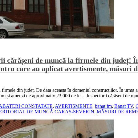
rii cărășeni de muncă la firmele din județ! Î
entru care au aplicat avertismente, măsuri
firmele din județ. De data aceasta în domeniul construcțiilor. În urma a
ecum și amenzi de aproximativ 23.000 de lei. Inspectorii cărășeni de m
ABATERI CONSTATATE
,
AVERTISMENTE
,
banat fm
,
Banat TV
,
C
ERITORIAL DE MUNCĂ CARAȘ-SEVERIN
,
MĂSURI DE REM