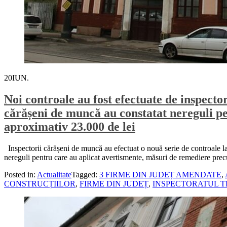
20
IUN.
Noi controale au fost efectuate de inspecto
cărășeni de muncă au constatat nereguli p
aproximativ 23.000 de lei
Inspectorii cărășeni de muncă au efectuat o nouă serie de controale la 
nereguli pentru care au aplicat avertismente, măsuri de remediere pr
Posted in:
Actualitate
Tagged:
3 FIRME DIN JUDEȚ AMENDATE
,
CONSTRUCȚIILOR
,
FIRME DIN JUDEȚ
,
INSPECTORATUL T