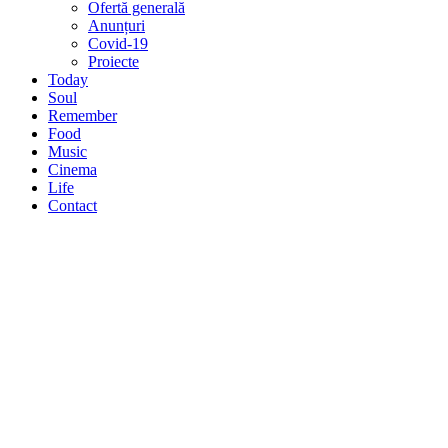
Ofertă generală
Anunțuri
Covid-19
Proiecte
Today
Soul
Remember
Food
Music
Cinema
Life
Contact