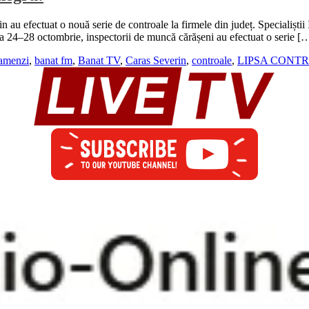
n au efectuat o nouă serie de controale la firmele din județ. Specialiștii
ada 24–28 octombrie, inspectorii de muncă cărășeni au efectuat o serie [
amenzi
,
banat fm
,
Banat TV
,
Caras Severin
,
controale
,
LIPSA CONT