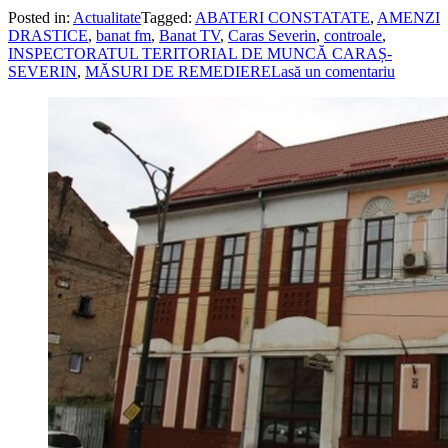
Posted in:
Actualitate
Tagged:
ABATERI CONSTATATE
,
AMENZI
DRASTICE
,
banat fm
,
Banat TV
,
Caras Severin
,
controale
,
INSPECTORATUL TERITORIAL DE MUNCĂ CARAȘ-
SEVERIN
,
MĂSURI DE REMEDIERE
Lasă un comentariu