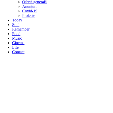
Ofertă generală
Anunțuri
Covid-19
Proiecte
Today
Soul
Remember
Food
Music
Cinema
Life
Contact