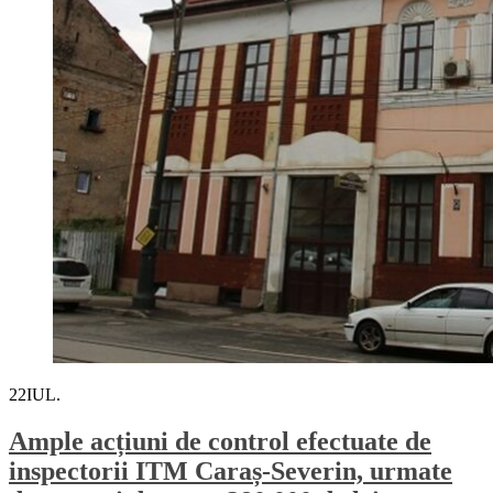
22
IUL.
Ample acțiuni de control efectuate de
inspectorii ITM Caraș-Severin, urmate