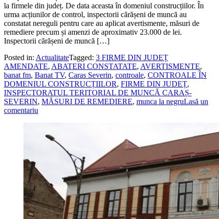
la firmele din județ. De data aceasta în domeniul construcțiilor. În
urma acțiunilor de control, inspectorii cărășeni de muncă au
constatat nereguli pentru care au aplicat avertismente, măsuri de
remediere precum și amenzi de aproximativ 23.000 de lei.
Inspectorii cărășeni de muncă […]
Posted in:
Actualitate
Tagged:
3 FIRME DIN JUDEȚ
AMENDATE
,
ABATERI CONSTATATE
,
AVERTISMENTE
,
banat fm
,
Banat TV
,
Caras Severin
,
controale
,
CONTROALE ÎN
DOMENIUL CONSTRUCȚIILOR
,
FIRME DIN JUDEȚ
,
INSPECTORATUL TERITORIAL DE MUNCĂ CARAȘ-
SEVERIN
,
MĂSURI DE REMEDIERE
,
munca la negru
Lasă un
comentariu