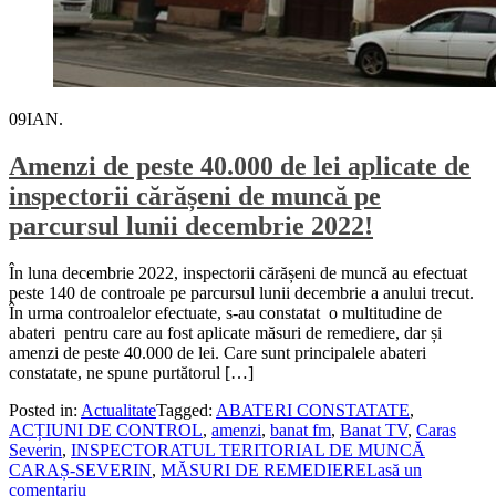
09
IAN.
Amenzi de peste 40.000 de lei aplicate de
inspectorii cărășeni de muncă pe
parcursul lunii decembrie 2022!
În luna decembrie 2022, inspectorii cărășeni de muncă au efectuat
peste 140 de controale pe parcursul lunii decembrie a anului trecut.
În urma controalelor efectuate, s-au constatat o multitudine de
abateri pentru care au fost aplicate măsuri de remediere, dar și
amenzi de peste 40.000 de lei. Care sunt principalele abateri
constatate, ne spune purtătorul […]
Posted in:
Actualitate
Tagged:
ABATERI CONSTATATE
,
ACȚIUNI DE CONTROL
,
amenzi
,
banat fm
,
Banat TV
,
Caras
Severin
,
INSPECTORATUL TERITORIAL DE MUNCĂ
CARAȘ-SEVERIN
,
MĂSURI DE REMEDIERE
Lasă un
comentariu