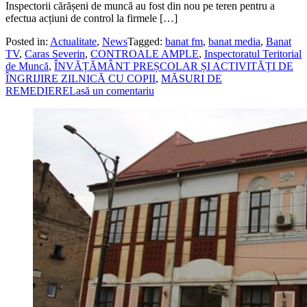
Inspectorii cărășeni de muncă au fost din nou pe teren pentru a
efectua acțiuni de control la firmele […]
Posted in:
Actualitate
,
News
Tagged:
banat fm
,
banat media
,
Banat
TV
,
Caras Severin
,
CONTROALE AMPLE
,
Inspectoratul Teritorial
de Muncă
,
ÎNVĂȚĂMÂNT PREȘCOLAR ȘI ACTIVITĂȚI DE
ÎNGRIJIRE ZILNICĂ CU COPII
,
MĂSURI DE
REMEDIERE
Lasă un comentariu