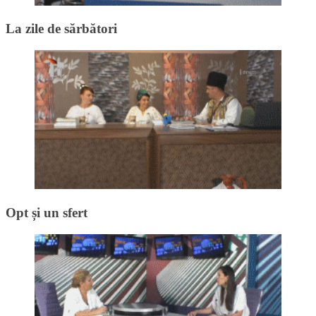
La zile de sărbători
Opt și un sfert