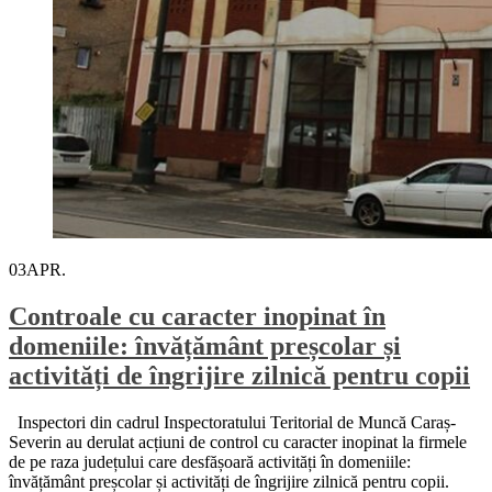
03
APR.
Controale cu caracter inopinat în
domeniile: învățământ preșcolar și
activități de îngrijire zilnică pentru copii
Inspectori din cadrul Inspectoratului Teritorial de Muncă Caraș-
Severin au derulat acțiuni de control cu caracter inopinat la firmele
de pe raza județului care desfășoară activități în domeniile:
învățământ preșcolar și activități de îngrijire zilnică pentru copii.