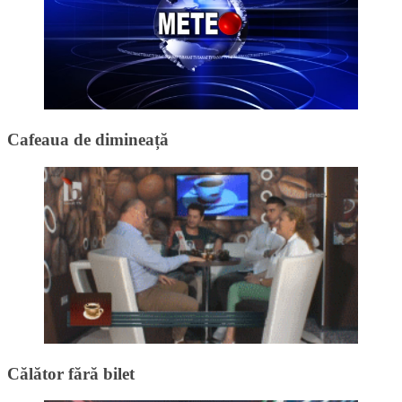
Cafeaua de dimineață
Călător fără bilet