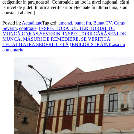
cetățenilor în țara noastră. Controalele au loc la nivel național, cât și
la nivel de județ. În urma verificărilor efectuate în ultima lună, s-au
constatat abateri […]
Posted in:
Actualitate
Tagged:
amenzi
,
banat fm
,
Banat TV
,
Caras
Severin
,
controale
,
INSPECTORATUL TERITORIAL DE
MUNCĂ CARAȘ-SEVERIN
,
INSPECTORII CĂRĂȘENI DE
MUNCĂ
,
MĂSURI DE REMEDIERE
,
SE VERIFICĂ
LEGALITATEA ȘEDERII CETĂȚENILOR STRĂINI
Lasă un
comentariu