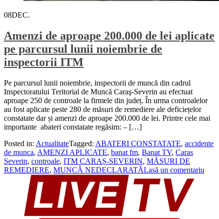
08
DEC.
Amenzi de aproape 200.000 de lei aplicate
pe parcursul lunii noiembrie de
inspectorii ITM
Pe parcursul lunii noiembrie, inspectorii de muncă din cadrul
Inspectoratului Teritorial de Muncă Caraş-Severin au efectuat
aproape 250 de controale la firmele din județ. În urma controalelor
au fost aplicate peste 280 de măsuri de remediere ale deficiețelor
constatate dar și amenzi de aproape 200.000 de lei. Printre cele mai
importante abateri constatate regăsim: – […]
Posted in:
Actualitate
Tagged:
ABATERI CONSTATATE
,
accidente
de munca
,
AMENZI APLICATE
,
banat fm
,
Banat TV
,
Caras
Severin
,
controale
,
ITM CARAȘ-SEVERIN
,
MĂSURI DE
REMEDIERE
,
MUNCĂ NEDECLARATĂ
Lasă un comentariu