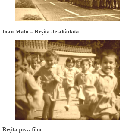
Ioan Mato – Reșița de altădată
Reșița pe… film