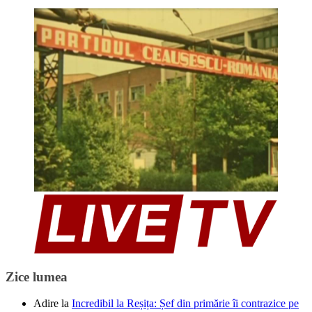
Zice lumea
Adire
la
Incredibil la Reșița: Șef din primărie îi contrazice pe