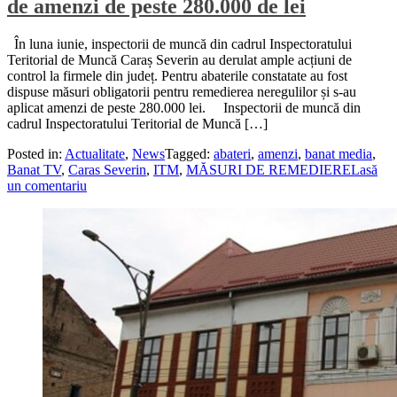
de amenzi de peste 280.000 de lei
În luna iunie, inspectorii de muncă din cadrul Inspectoratului
Teritorial de Muncă Caraș Severin au derulat ample acțiuni de
control la firmele din județ. Pentru abaterile constatate au fost
dispuse măsuri obligatorii pentru remedierea neregulilor și s-au
aplicat amenzi de peste 280.000 lei. Inspectorii de muncă din
cadrul Inspectoratului Teritorial de Muncă […]
Posted in:
Actualitate
,
News
Tagged:
abateri
,
amenzi
,
banat media
,
Banat TV
,
Caras Severin
,
ITM
,
MĂSURI DE REMEDIERE
Lasă
un comentariu