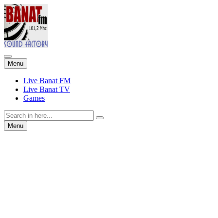
Skip
Menu
to
content
Live Banat FM
Live Banat TV
Games
Search
for:
Skip
Menu
to
content