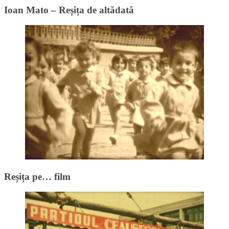
Ioan Mato – Reșița de altădată
Reșița pe… film