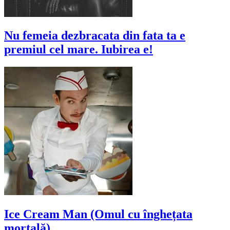
Nu femeia dezbracata din fata ta e
premiul cel mare. Iubirea e!
Ice Cream Man (Omul cu înghețata
mortală)