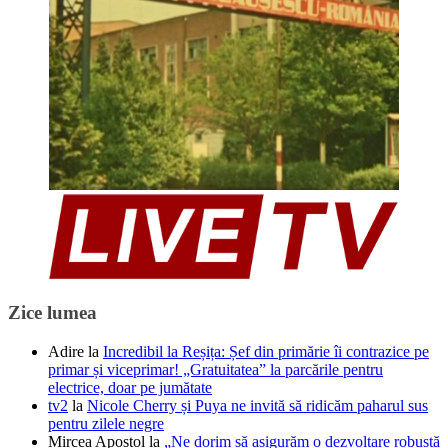
Zice lumea
Adire
la
Incredibil la Reșița: Șef din primărie îi contrazice pe
primar și viceprimar! „Gratuitatea” la parcările pentru
electrice, doar pe jumătate
tv2
la
Nicole Cherry și Puya ne invită să ridicăm paharul sus
pentru zilele negre
Mircea Apostol
la
„Ne dorim să asigurăm o dezvoltare robustă