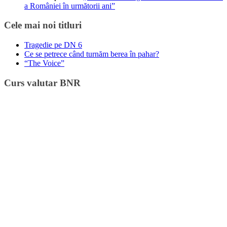
a României în următorii ani”
Cele mai noi titluri
Tragedie pe DN 6
Ce se petrece când turnăm berea în pahar?
“The Voice”
Curs valutar BNR