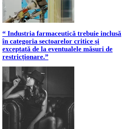
“ Industria farmaceutică trebuie inclusă
în categoria sectoarelor critice și
exceptată de la eventualele măsuri de
restricționare.”