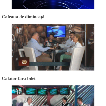
Cafeaua de dimineață
Călător fără bilet