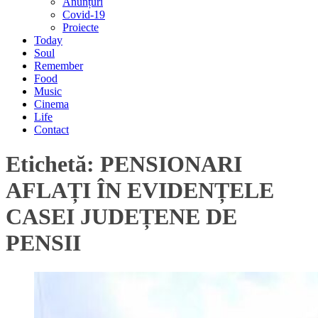
Anunțuri
Covid-19
Proiecte
Today
Soul
Remember
Food
Music
Cinema
Life
Contact
Etichetă:
PENSIONARI
AFLAȚI ÎN EVIDENȚELE
CASEI JUDEȚENE DE
PENSII