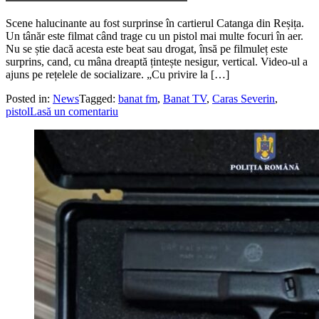
Scene halucinante au fost surprinse în cartierul Catanga din Reșița.
Un tânăr este filmat când trage cu un pistol mai multe focuri în aer.
Nu se știe dacă acesta este beat sau drogat, însă pe filmuleț este
surprins, cand, cu mâna dreaptă țintește nesigur, vertical. Video-ul a
ajuns pe rețelele de socializare. „Cu privire la […]
Posted in:
News
Tagged:
banat fm
,
Banat TV
,
Caras Severin
,
pistol
Lasă un comentariu