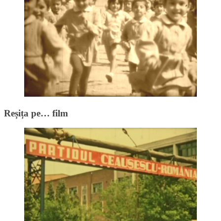
Reșița pe… film