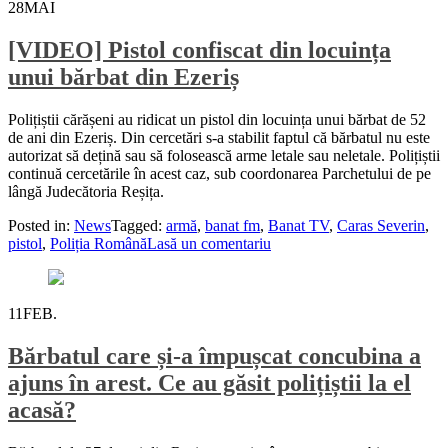
28
MAI
[VIDEO] Pistol confiscat din locuința
unui bărbat din Ezeriș
Polițiștii cărășeni au ridicat un pistol din locuința unui bărbat de 52
de ani din Ezeriș. Din cercetări s-a stabilit faptul că bărbatul nu este
autorizat să dețină sau să folosească arme letale sau neletale. Polițiștii
continuă cercetările în acest caz, sub coordonarea Parchetului de pe
lângă Judecătoria Reșița.
Posted in:
News
Tagged:
armă
,
banat fm
,
Banat TV
,
Caras Severin
,
pistol
,
Poliția Română
Lasă un comentariu
11
FEB.
Bărbatul care și-a împușcat concubina a
ajuns în arest. Ce au găsit polițiștii la el
acasă?