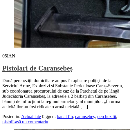
05
IAN.
Pistolari de Caransebeș
Două percheziții domiciliare au pus în aplicare polițiști de la
Serviciul Arme, Explozivi și Substanțe Periculoase Caraș-Severin,
sub coordonarea procurorului de caz de la Parchetul de pe lângă
Judecătoria Caransebeș, la adresele a 2 bărbați din Caransebeș,
bănuiți de infracțiuni la regimul armelor și al munițiilor. „În urma
activităților au fost ridicate o armă neletală […]
Posted in:
Actualitate
Tagged:
banat fm
,
caransebeș
,
perchezitii
,
pistol
Lasă un comentariu