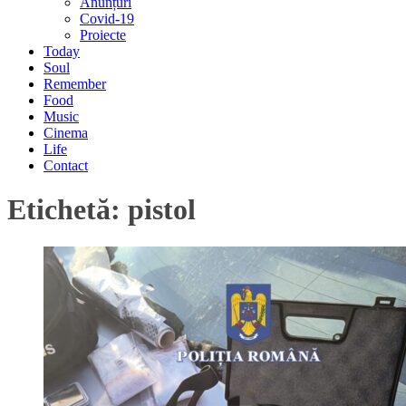
Anunțuri
Covid-19
Proiecte
Today
Soul
Remember
Food
Music
Cinema
Life
Contact
Etichetă:
pistol