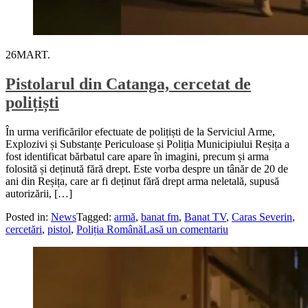
26
MART.
Pistolarul din Catanga, cercetat de
polițiști
În urma verificărilor efectuate de polițiști de la Serviciul Arme,
Explozivi și Substanțe Periculoase și Poliția Municipiului Reșița a
fost identificat bărbatul care apare în imagini, precum și arma
folosită și deținută fără drept. Este vorba despre un tânăr de 20 de
ani din Reșița, care ar fi deținut fără drept arma neletală, supusă
autorizării, […]
Posted in:
News
Tagged:
armă
,
banat fm
,
Banat TV
,
Caras Severin
,
cercetări
,
pistol
,
Poliția Română
Lasă un comentariu