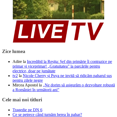
Zice lumea
Adire
la
Incredibil la Reșița: Șef din primărie îi contrazice pe
primar și viceprimar! „Gratuitatea” la parcările pentru
electrice, doar pe jumătate
tv2
la
Nicole Cherry și Puya ne invită să ridicăm paharul sus
pentru zilele negre
Mircea Apostol
la
„Ne dorim să asigurăm o dezvoltare robustă
a României în următorii ani”
Cele mai noi titluri
Tragedie pe DN 6
Ce se petrece când turnăm berea în pahar?