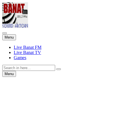
Skip
Menu
to
content
Live Banat FM
Live Banat TV
Games
Search
for:
Skip
Menu
to
content