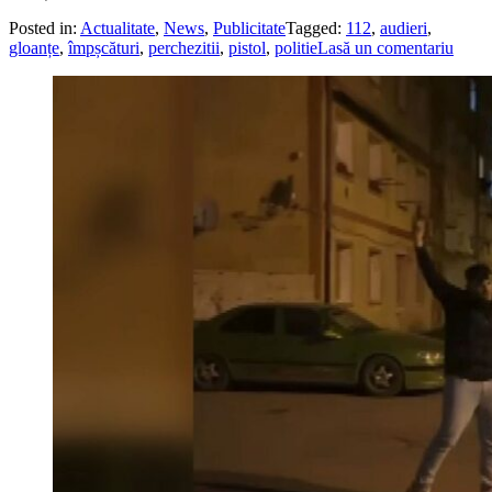
Posted in:
Actualitate
,
News
,
Publicitate
Tagged:
112
,
audieri
,
gloanțe
,
împșcături
,
perchezitii
,
pistol
,
politie
Lasă un comentariu