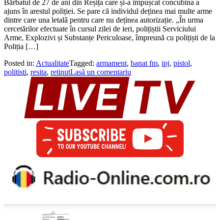
Bărbatul de 27 de ani din Reșița care și-a împușcat concubina a
ajuns în arestul poliției. Se pare că individul deținea mai multe arme
dintre care una letală pentru care nu deținea autorizație. „În urma
cercetărilor efectuate în cursul zilei de ieri, polițiștii Serviciului
Arme, Explozivi și Substanțe Periculoase, împreună cu polițiști de la
Poliția […]
Posted in:
Actualitate
Tagged:
armament
,
banat fm
,
ipj
,
pistol
,
politisti
,
resita
,
retinut
Lasă un comentariu