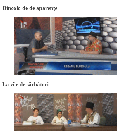
Dincolo de de aparențe
La zile de sărbători