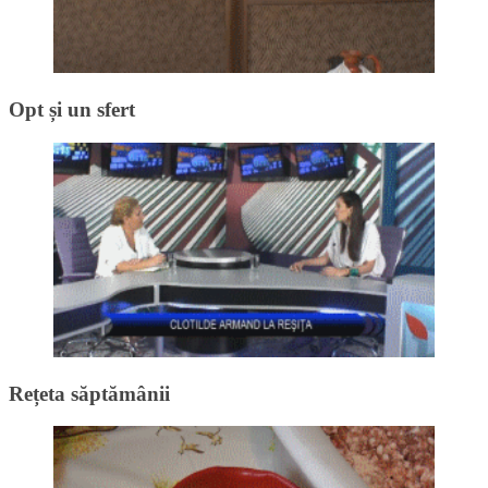
Opt și un sfert
Rețeta săptămânii