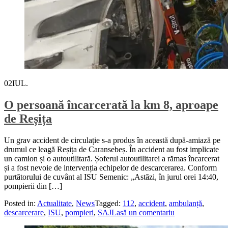
02
IUL.
O persoană încarcerată la km 8, aproape
de Reșița
Un grav accident de circulație s-a produs în această după-amiază pe
drumul ce leagă Reșița de Caransebeș. În accident au fost implicate
un camion și o autoutilitară. Șoferul autoutilitarei a rămas încarcerat
și a fost nevoie de intervenția echipelor de descarcerarea. Conform
purtătorului de cuvânt al ISU Semenic: „Astăzi, în jurul orei 14:40,
pompierii din […]
Posted in:
Actualitate
,
News
Tagged:
112
,
accident
,
ambulanță
,
descarcerare
,
ISU
,
pompieri
,
SAJ
Lasă un comentariu