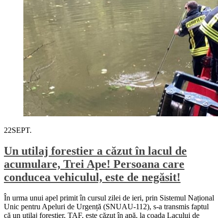
22
SEPT.
Un utilaj forestier a căzut în lacul de
acumulare, Trei Ape! Persoana care
conducea vehiculul, este de negăsit!
În urma unui apel primit în cursul zilei de ieri, prin Sistemul Național
Unic pentru Apeluri de Urgență (SNUAU-112), s-a transmis faptul
că un utilaj forestier, TAF, este căzut în apă, la coada Lacului de