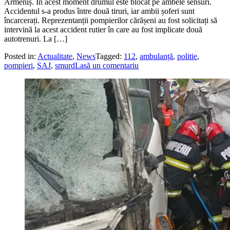
Armeniș. În acest moment drumul este blocat pe ambele sensuri.
Accidentul s-a produs între două tiruri, iar ambii șoferi sunt
încarcerați. Reprezentanții pompierilor cărășeni au fost solicitați să
intervină la acest accident rutier în care au fost implicate două
autotrenuri. La […]
Posted in:
Actualitate
,
News
Tagged:
112
,
ambulanță
,
politie
,
pompieri
,
SAJ
,
smurd
Lasă un comentariu