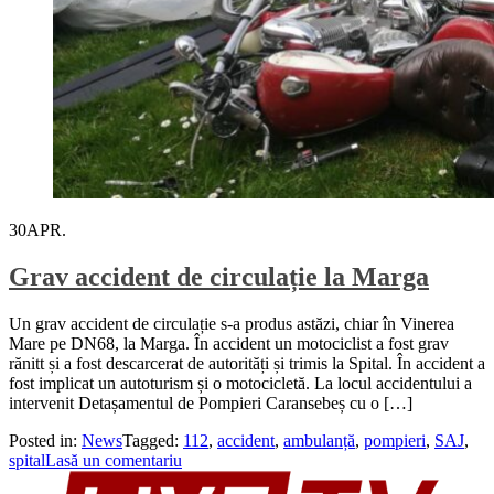
30
APR.
Grav accident de circulație la Marga
Un grav accident de circulație s-a produs astăzi, chiar în Vinerea
Mare pe DN68, la Marga. În accident un motociclist a fost grav
rănitt și a fost descarcerat de autorități și trimis la Spital. În accident a
fost implicat un autoturism și o motocicletă. La locul accidentului a
intervenit Detașamentul de Pompieri Caransebeș cu o […]
Posted in:
News
Tagged:
112
,
accident
,
ambulanță
,
pompieri
,
SAJ
,
spital
Lasă un comentariu