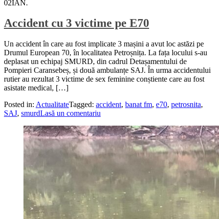
02
IAN.
Accident cu 3 victime pe E70
Un accident în care au fost implicate 3 mașini a avut loc astăzi pe
Drumul European 70, în localitatea Petroșnița. La fața locului s-au
deplasat un echipaj SMURD, din cadrul Detașamentului de
Pompieri Caransebeș, și două ambulanțe SAJ. În urma accidentului
rutier au rezultat 3 victime de sex feminine conștiente care au fost
asistate medical, […]
Posted in:
Actualitate
Tagged:
accident
,
banat fm
,
e70
,
petrosnita
,
SAJ
,
smurd
Lasă un comentariu