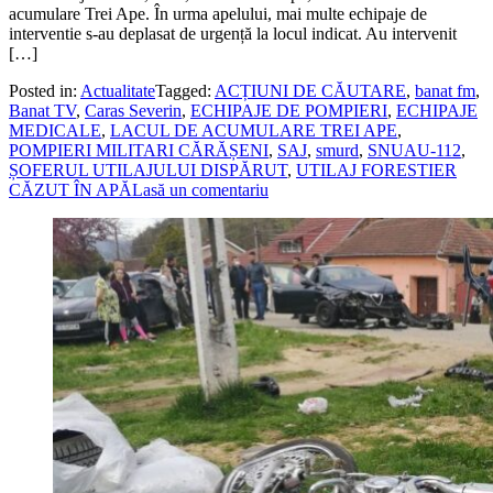
acumulare Trei Ape. În urma apelului, mai multe echipaje de
interventie s-au deplasat de urgență la locul indicat. Au intervenit
[…]
Posted in:
Actualitate
Tagged:
ACȚIUNI DE CĂUTARE
,
banat fm
,
Banat TV
,
Caras Severin
,
ECHIPAJE DE POMPIERI
,
ECHIPAJE
MEDICALE
,
LACUL DE ACUMULARE TREI APE
,
POMPIERI MILITARI CĂRĂȘENI
,
SAJ
,
smurd
,
SNUAU-112
,
ȘOFERUL UTILAJULUI DISPĂRUT
,
UTILAJ FORESTIER
CĂZUT ÎN APĂ
Lasă un comentariu