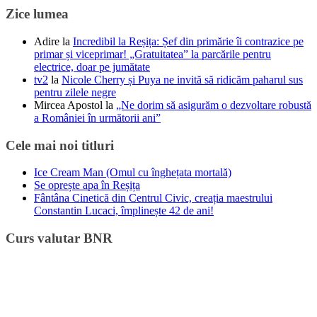
Zice lumea
Adire
la
Incredibil la Reșița: Șef din primărie îi contrazice pe
primar și viceprimar! „Gratuitatea” la parcările pentru
electrice, doar pe jumătate
tv2
la
Nicole Cherry și Puya ne invită să ridicăm paharul sus
pentru zilele negre
Mircea Apostol
la
„Ne dorim să asigurăm o dezvoltare robustă
a României în următorii ani”
Cele mai noi titluri
Ice Cream Man (Omul cu înghețata mortală)
Se oprește apa în Reșița
Fântâna Cinetică din Centrul Civic, creația maestrului
Constantin Lucaci, împlinește 42 de ani!
Curs valutar BNR