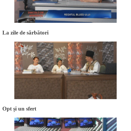
La zile de sărbători
Opt și un sfert