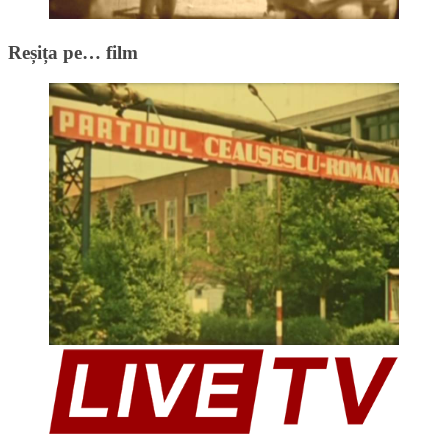
Reșița pe… film