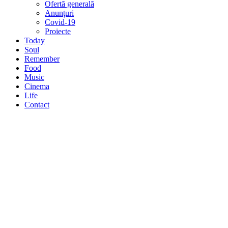
Ofertă generală
Anunțuri
Covid-19
Proiecte
Today
Soul
Remember
Food
Music
Cinema
Life
Contact