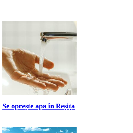
Se oprește apa în Reșița