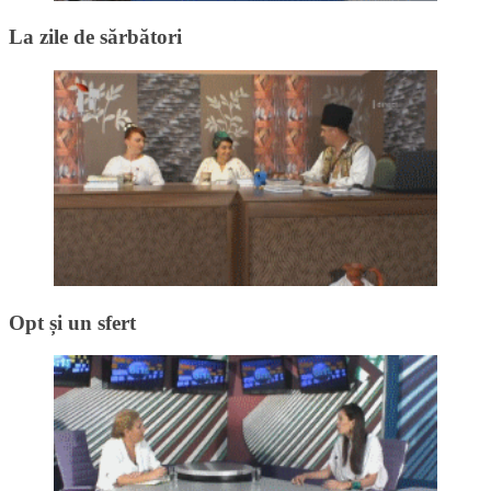
La zile de sărbători
Opt și un sfert