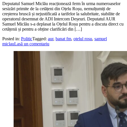
Deputatul Samuel Miclău reacționează ferm în urma numeroaselor
sesizări primite de la cetățeni din Oțelu Roșu, nemulțumiți de
creșterea bruscă și nejustificată a tarifelor la salubritate, stabilite de
operatorul desemnat de ADI Intercom Deșeuri. Deputatul AUR
Samuel Miclău s-a deplasat la Oțelul Roșu pentru a discuta direct cu
cetățenii și pentru a obține clarificări din […]
Posted in:
Politic
Tagged:
aur
,
banat fm
,
otelul rosu
,
samuel
miclau
Lasă un comentariu