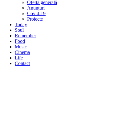
Ofertă generală
Anunțuri
Covid-19
Proiecte
Today
Soul
Remember
Food
Music
Cinema
Life
Contact