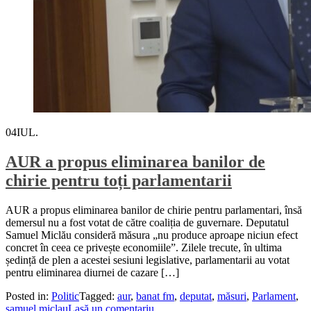
04
IUL.
AUR a propus eliminarea banilor de
chirie pentru toți parlamentarii
AUR a propus eliminarea banilor de chirie pentru parlamentari, însă
demersul nu a fost votat de către coaliția de guvernare. Deputatul
Samuel Miclău consideră măsura „nu produce aproape niciun efect
concret în ceea ce privește economiile”. Zilele trecute, în ultima
ședință de plen a acestei sesiuni legislative, parlamentarii au votat
pentru eliminarea diurnei de cazare […]
Posted in:
Politic
Tagged:
aur
,
banat fm
,
deputat
,
măsuri
,
Parlament
,
samuel miclau
Lasă un comentariu