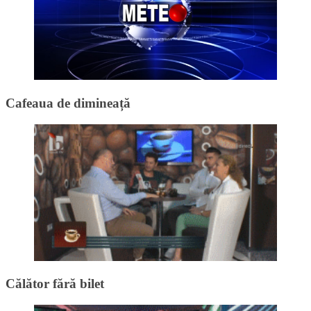
Cafeaua de dimineață
Călător fără bilet