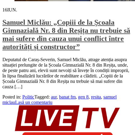
16
IUN.
Samuel Miclău: „Copiii de la Școala
Gimnazială Nr. 8 din Reșița nu trebuie să
mai sufere din cauza unui conflict între
autorități și constructor”
Deputatul de Caraș-Severin, Samuel Miclău, atrage atenția asupra
situației prelungite de la Școala Gimnazială Nr. 8 din Reșița, unde,
de peste patru ani, elevii sunt nevoiți să învețe în condiții improprii,
în lipsa finalizării lucrărilor de reabilitare a clădirii. „Copiii de la
Școala Gimnazială Nr. 8 din Reșița nu trebuie să mai sufere din
cauza […]
Posted in:
Politic
Tagged:
aur
,
banat fm
,
gen 8
,
resita
,
samuel
miclau
Lasă un comentariu