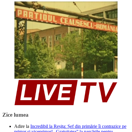
Zice lumea
Adire
la
Incredibil la Reșița: Șef din primărie îi contrazice pe
primar și viceprimar! „Gratuitatea” la parcările pentru