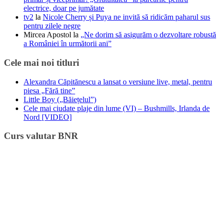
electrice, doar pe jumătate
tv2
la
Nicole Cherry și Puya ne invită să ridicăm paharul sus
pentru zilele negre
Mircea Apostol
la
„Ne dorim să asigurăm o dezvoltare robustă
a României în următorii ani”
Cele mai noi titluri
Alexandra Căpitănescu a lansat o versiune live, metal, pentru
piesa „Fără tine”
Little Boy („Băiețelul”)
Cele mai ciudate plaje din lume (VI) – Bushmills, Irlanda de
Nord [VIDEO]
Curs valutar BNR