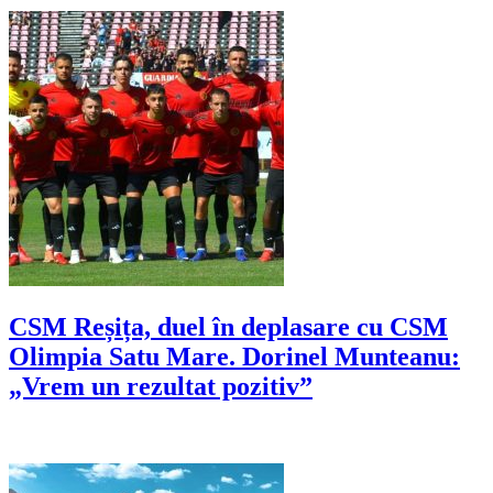
CSM Reșița, duel în deplasare cu CSM
Olimpia Satu Mare. Dorinel Munteanu:
„Vrem un rezultat pozitiv”