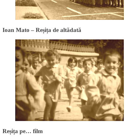
Ioan Mato – Reșița de altădată
Reșița pe… film