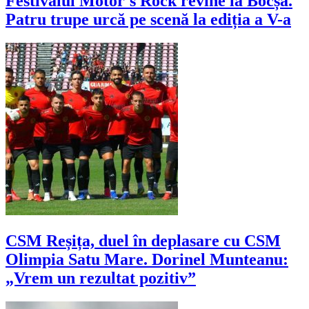
Festivalul Motor's Rock revine la Bocșa.
Patru trupe urcă pe scenă la ediția a V-a
CSM Reșița, duel în deplasare cu CSM
Olimpia Satu Mare. Dorinel Munteanu:
„Vrem un rezultat pozitiv”