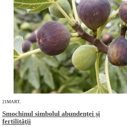
21
MART.
Smochinul simbolul abundenţei şi
fertilitǎţii