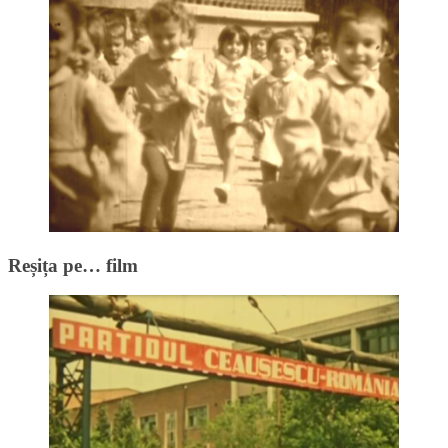
Reșița pe… film