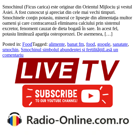
Smochinul (Ficus carica) este originar din Orientul Mijlociu şi vestul
Asiei. A fost cunoscut şi apreciat din cele mai vechi timpuri.
Smochinele conţin potasiu, mineral ce lipseşte din alimentaţia multor
oameni şi care contracareazǎ eliminarea calciului prin sistemul
excretor, fenoment cauzat de dieta bogatǎ în sare. In acest fel,
potasiu limiteazǎ apariţia osteoporozei. De asemenea, […]
Posted in:
Food
Tagged:
alimente
,
banat fm
,
food
,
google
,
sanatate
,
smochin
,
Smochinul simbolul abundenţei şi fertilitǎţii
Lasă un
comentariu