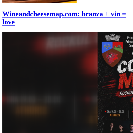
Wineandcheesemap.com: branza + vin =
love