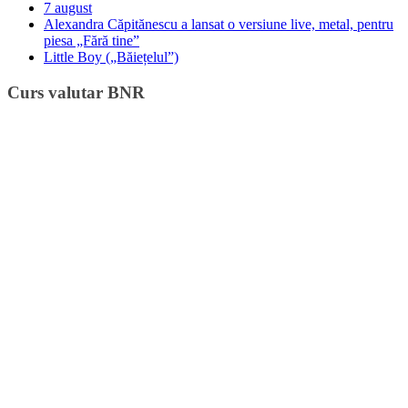
7 august
Alexandra Căpitănescu a lansat o versiune live, metal, pentru
piesa „Fără tine”
Little Boy („Băiețelul”)
Curs valutar BNR