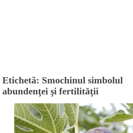
Etichetă:
Smochinul simbolul
abundenţei şi fertilitǎţii