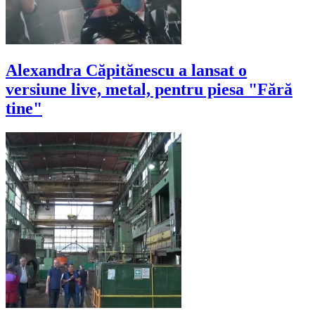
Alexandra Căpitănescu a lansat o
versiune live, metal, pentru piesa "Fără
tine"