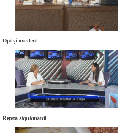
Opt și un sfert
Rețeta săptămânii