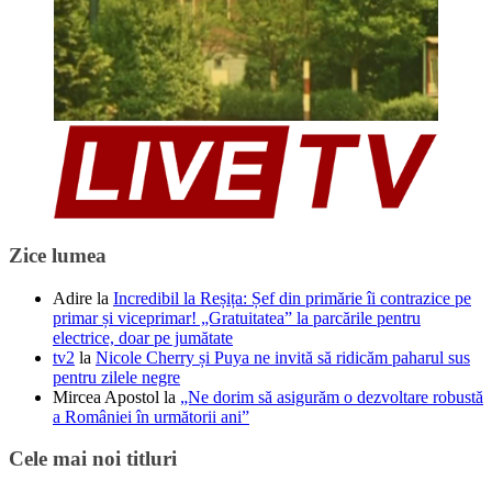
Zice lumea
Adire
la
Incredibil la Reșița: Șef din primărie îi contrazice pe
primar și viceprimar! „Gratuitatea” la parcările pentru
electrice, doar pe jumătate
tv2
la
Nicole Cherry și Puya ne invită să ridicăm paharul sus
pentru zilele negre
Mircea Apostol
la
„Ne dorim să asigurăm o dezvoltare robustă
a României în următorii ani”
Cele mai noi titluri