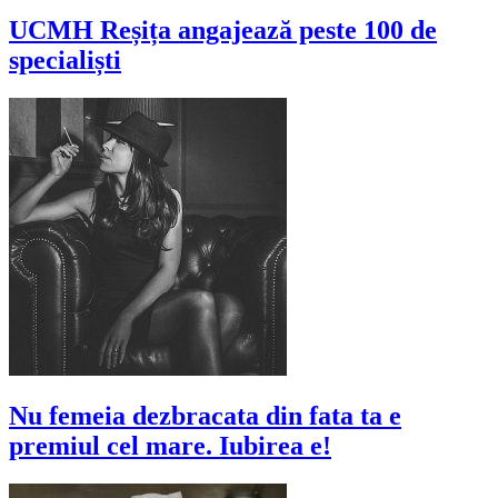
UCMH Reșița angajează peste 100 de
specialiști
Nu femeia dezbracata din fata ta e
premiul cel mare. Iubirea e!