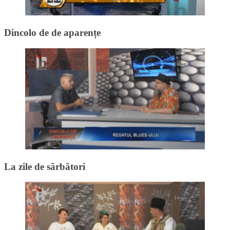
Dincolo de de aparențe
La zile de sărbători