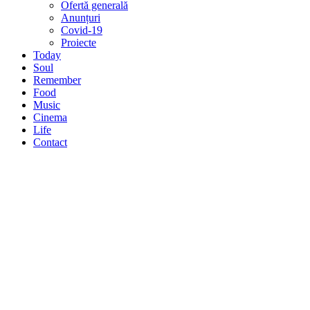
Ofertă generală
Anunțuri
Covid-19
Proiecte
Today
Soul
Remember
Food
Music
Cinema
Life
Contact