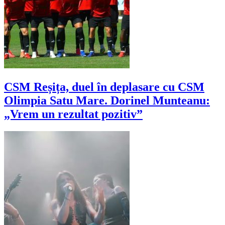
CSM Reșița, duel în deplasare cu CSM
Olimpia Satu Mare. Dorinel Munteanu:
„Vrem un rezultat pozitiv”