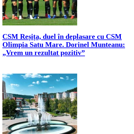
CSM Reșița, duel în deplasare cu CSM
Olimpia Satu Mare. Dorinel Munteanu:
„Vrem un rezultat pozitiv”