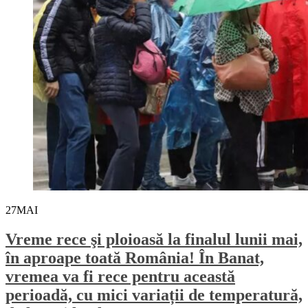
27
MAI
Vreme rece şi ploioasă la finalul lunii mai,
în aproape toată România! În Banat,
vremea va fi rece pentru această
perioadă, cu mici variații de temperatură,