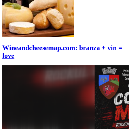
Wineandcheesemap.com: branza + vin =
love