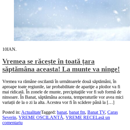
10
IAN.
Vremea se răcește în toată țara
săptămâna aceasta! La munte va ninge!
Vremea va rămâne oscilantă în următoarele două săptămâni, în
aproape toate regiunile, iar probabilitate de apariţie a ploilor va fi
mai ridicată. În zonele de munte, precipitaţiile vor fi sub formă de
ninsoare. În Banat, săptămâna aceasta, temperaturile vor avea mici
variații de la o zi la alta. Acestea vor fi în scădere până la […]
Posted in:
Actualitate
Tagged:
banat
,
banat fm
,
Banat TV
,
Caras
Severin
,
VREME OSCILANTĂ
,
VREME RECE
Lasă un
comentariu