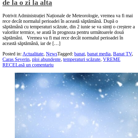
de la o zi la alta
Potrivit Administrației Naționale de Meteorologie, vremea va fi mai
rece decât normalul perioadei în această săptămână. După o
săptămână cu temperaturi scăzute, din 2 iunie se va simți o creștere a
valorilor termice, se arată în prognoza pentru următoarele două
săptămâni. Vremea va fi mai rece decât normalul perioadei în
această săptămână, iar de […]
Posted in:
Actualitate
,
News
Tagged:
banat
,
banat media
,
Banat TV
,
Caras Severin
,
ploi abundente
,
temperaturi scăzute
,
VREME
RECE
Lasă un comentariu