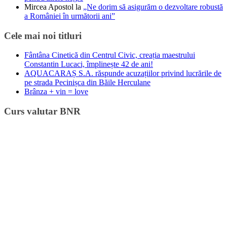
Mircea Apostol
la
„Ne dorim să asigurăm o dezvoltare robustă
a României în următorii ani”
Cele mai noi titluri
Fântâna Cinetică din Centrul Civic, creația maestrului
Constantin Lucaci, împlinește 42 de ani!
AQUACARAȘ S.A. răspunde acuzațiilor privind lucrările de
pe strada Pecinișca din Băile Herculane
Brânza + vin = love
Curs valutar BNR