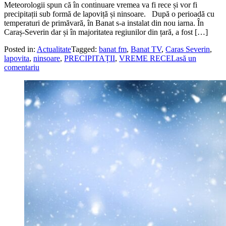
Meteorologii spun că în continuare vremea va fi rece și vor fi
precipitații sub formă de lapoviță și ninsoare. După o perioadă cu
temperaturi de primăvară, în Banat s-a instalat din nou iarna. În
Caraș-Severin dar și în majoritatea regiunilor din țară, a fost […]
Posted in:
Actualitate
Tagged:
banat fm
,
Banat TV
,
Caras Severin
,
lapovita
,
ninsoare
,
PRECIPITAȚII
,
VREME RECE
Lasă un
comentariu