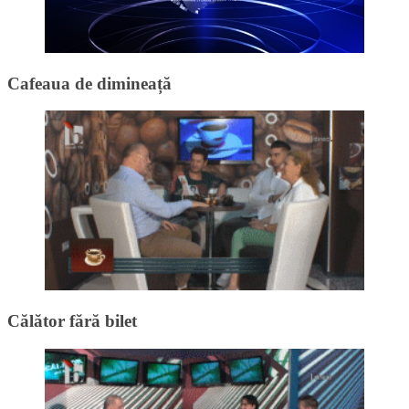
Cafeaua de dimineață
Călător fără bilet