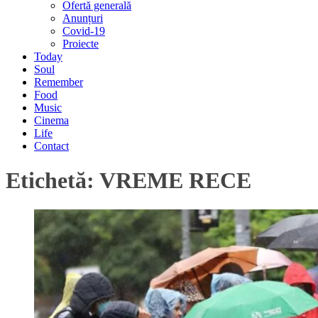
Ofertă generală
Anunțuri
Covid-19
Proiecte
Today
Soul
Remember
Food
Music
Cinema
Life
Contact
Etichetă:
VREME RECE