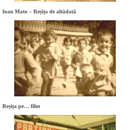
Ioan Mato – Reșița de altădată
Reșița pe… film