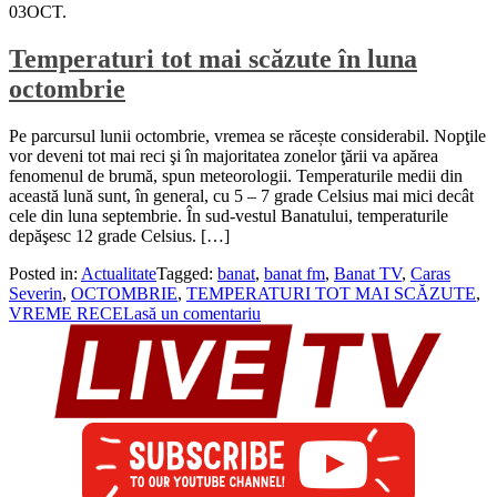
03
OCT.
Temperaturi tot mai scăzute în luna
octombrie
Pe parcursul lunii octombrie, vremea se răcește considerabil. Nopţile
vor deveni tot mai reci şi în majoritatea zonelor ţării va apărea
fenomenul de brumă, spun meteorologii. Temperaturile medii din
această lună sunt, în general, cu 5 – 7 grade Celsius mai mici decât
cele din luna septembrie. În sud-vestul Banatului, temperaturile
depăşesc 12 grade Celsius. […]
Posted in:
Actualitate
Tagged:
banat
,
banat fm
,
Banat TV
,
Caras
Severin
,
OCTOMBRIE
,
TEMPERATURI TOT MAI SCĂZUTE
,
VREME RECE
Lasă un comentariu