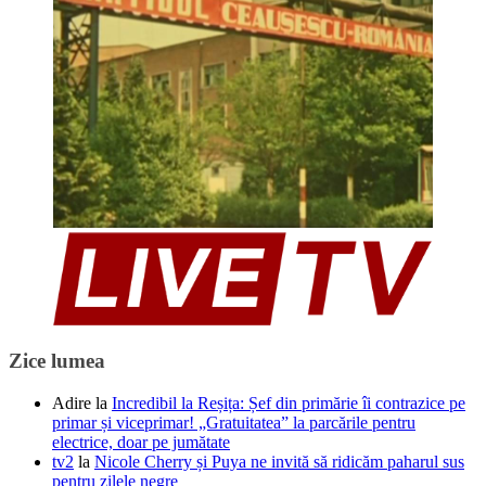
Zice lumea
Adire
la
Incredibil la Reșița: Șef din primărie îi contrazice pe
primar și viceprimar! „Gratuitatea” la parcările pentru
electrice, doar pe jumătate
tv2
la
Nicole Cherry și Puya ne invită să ridicăm paharul sus
pentru zilele negre