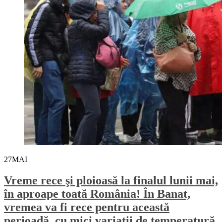
27
MAI
Vreme rece şi ploioasă la finalul lunii mai,
în aproape toată România! În Banat,
vremea va fi rece pentru această
perioadă, cu mici variații de temperatură,