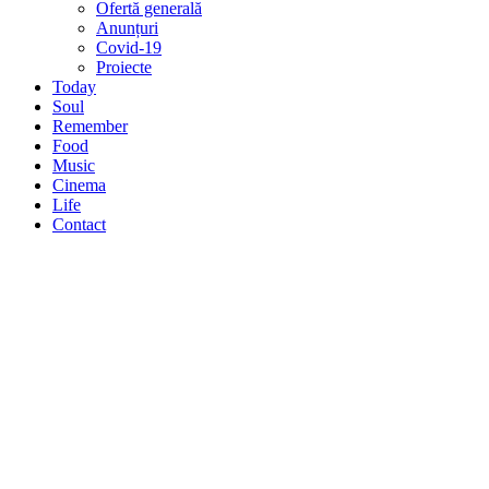
Ofertă generală
Anunțuri
Covid-19
Proiecte
Today
Soul
Remember
Food
Music
Cinema
Life
Contact