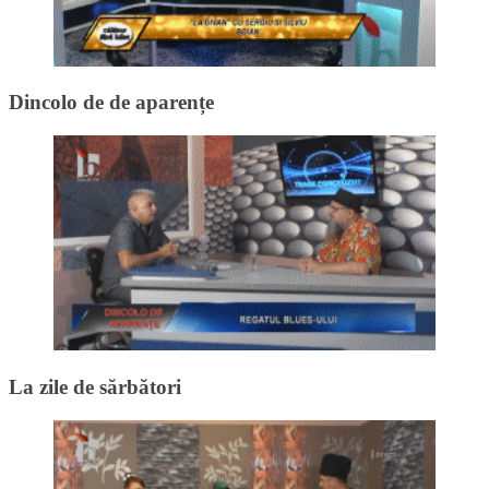
Dincolo de de aparențe
La zile de sărbători