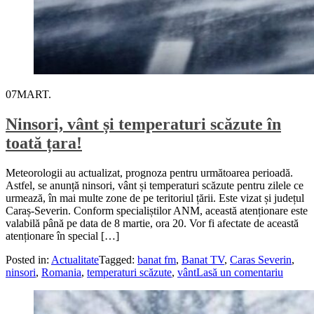
07
MART.
Ninsori, vânt și temperaturi scăzute în
toată țara!
Meteorologii au actualizat, prognoza pentru următoarea perioadă.
Astfel, se anunță ninsori, vânt și temperaturi scăzute pentru zilele ce
urmează, în mai multe zone de pe teritoriul țării. Este vizat și județul
Caraș-Severin. Conform specialiștilor ANM, această atenționare este
valabilă până pe data de 8 martie, ora 20. Vor fi afectate de această
atenționare în special […]
Posted in:
Actualitate
Tagged:
banat fm
,
Banat TV
,
Caras Severin
,
ninsori
,
Romania
,
temperaturi scăzute
,
vânt
Lasă un comentariu