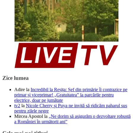
Zice lumea
Adire
la
Incredibil la Reșița: Șef din primărie îi contrazice pe
primar și viceprimar! „Gratuitatea” la parcările pentru
electrice, doar pe jumătate
tv2
la
Nicole Cherry și Puya ne invită să ridicăm paharul sus
pentru zilele negre
Mircea Apostol
la
„Ne dorim să asigurăm o dezvoltare robustă
a României în următorii ani”