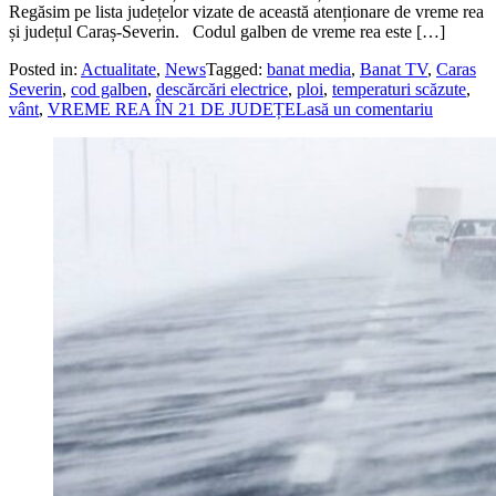
Regăsim pe lista județelor vizate de această atenționare de vreme rea
și județul Caraș-Severin. Codul galben de vreme rea este […]
Posted in:
Actualitate
,
News
Tagged:
banat media
,
Banat TV
,
Caras
Severin
,
cod galben
,
descărcări electrice
,
ploi
,
temperaturi scăzute
,
vânt
,
VREME REA ÎN 21 DE JUDEȚE
Lasă un comentariu