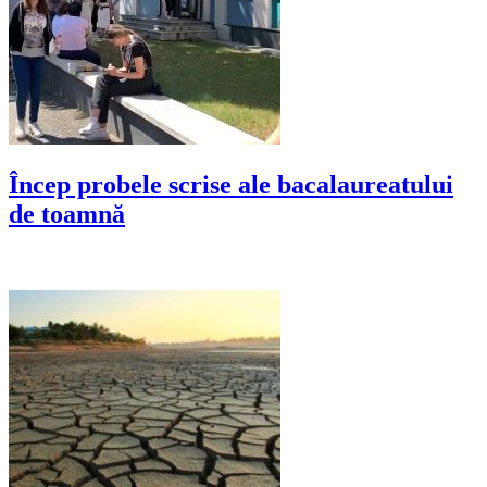
Încep probele scrise ale bacalaureatului
de toamnă