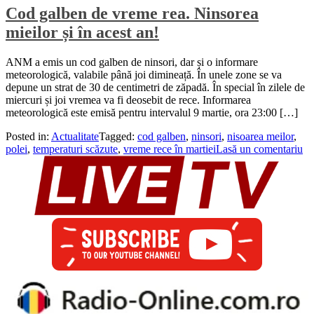
Cod galben de vreme rea. Ninsorea
mieilor și în acest an!
ANM a emis un cod galben de ninsori, dar și o informare
meteorologică, valabile până joi dimineață. În unele zone se va
depune un strat de 30 de centimetri de zăpadă. În special în zilele de
miercuri și joi vremea va fi deosebit de rece. Informarea
meteorologică este emisă pentru intervalul 9 martie, ora 23:00 […]
Posted in:
Actualitate
Tagged:
cod galben
,
ninsori
,
nisoarea meilor
,
polei
,
temperaturi scăzute
,
vreme rece în martiei
Lasă un comentariu