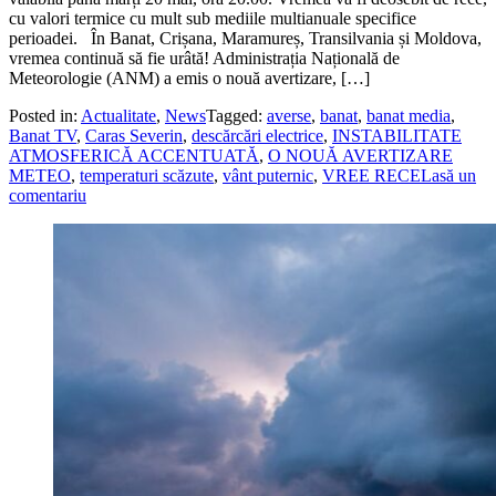
cu valori termice cu mult sub mediile multianuale specifice
perioadei. În Banat, Crișana, Maramureș, Transilvania și Moldova,
vremea continuă să fie urâtă! Administrația Națională de
Meteorologie (ANM) a emis o nouă avertizare, […]
Posted in:
Actualitate
,
News
Tagged:
averse
,
banat
,
banat media
,
Banat TV
,
Caras Severin
,
descărcări electrice
,
INSTABILITATE
ATMOSFERICĂ ACCENTUATĂ
,
O NOUĂ AVERTIZARE
METEO
,
temperaturi scăzute
,
vânt puternic
,
VREE RECE
Lasă un
comentariu