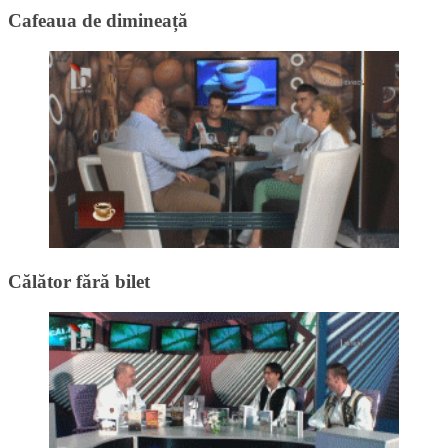
Cafeaua de dimineață
Călător fără bilet