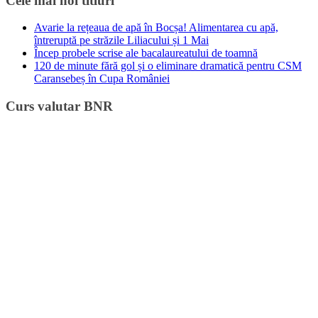
Cele mai noi titluri
Avarie la rețeaua de apă în Bocșa! Alimentarea cu apă,
întreruptă pe străzile Liliacului și 1 Mai
Încep probele scrise ale bacalaureatului de toamnă
120 de minute fără gol și o eliminare dramatică pentru CSM
Caransebeș în Cupa României
Curs valutar BNR