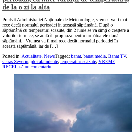
de la o zi la alta
Potrivit Administrației Naționale de Meteorologie, vremea va fi mai
rece decât normalul perioadei în această săptămână. După o
săptămână cu temperaturi scăzute, din 2 iunie se va simți o creștere a
valorilor termice, se arată în prognoza pentru următoarele două
săptămâni. Vremea va fi mai rece decât normalul perioadei în
această săptămână, iar de […]
Posted in:
Actualitate
,
News
Tagged:
banat
,
banat media
,
Banat TV
,
Caras Severin
,
ploi abundente
,
temperaturi scăzute
,
VREME
RECE
Lasă un comentariu