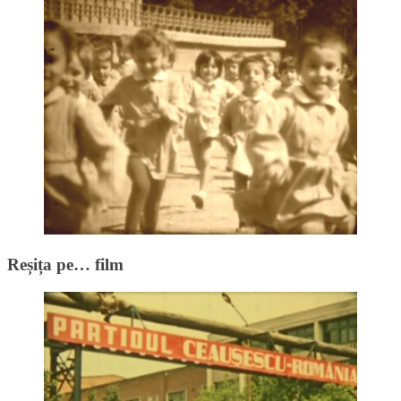
Reșița pe… film