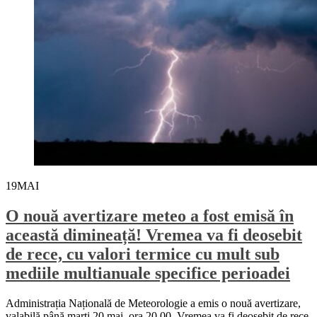
19
MAI
O nouă avertizare meteo a fost emisă în
această dimineață! Vremea va fi deosebit
de rece, cu valori termice cu mult sub
mediile multianuale specifice perioadei
Administrația Națională de Meteorologie a emis o nouă avertizare,
valabilă până marți 20 mai, ora 20.00. Vremea va fi deosebit de rece,