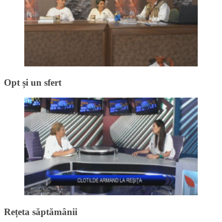
Opt și un sfert
Rețeta săptămânii