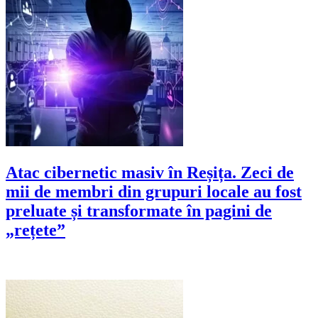
Atac cibernetic masiv în Reșița. Zeci de
mii de membri din grupuri locale au fost
preluate și transformate în pagini de
„rețete”