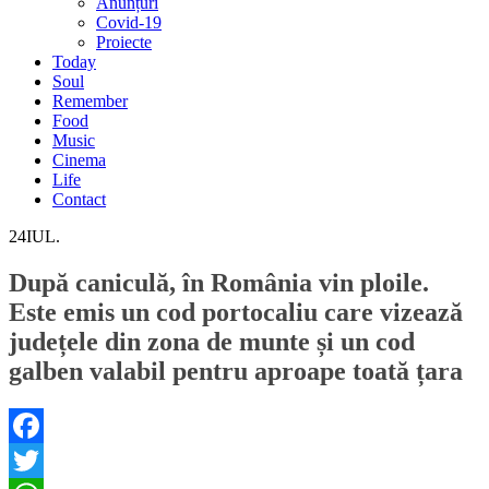
Anunțuri
Covid-19
Proiecte
Today
Soul
Remember
Food
Music
Cinema
Life
Contact
24
IUL.
După caniculă, în România vin ploile.
Este emis un cod portocaliu care vizează
județele din zona de munte și un cod
galben valabil pentru aproape toată țara
Facebook