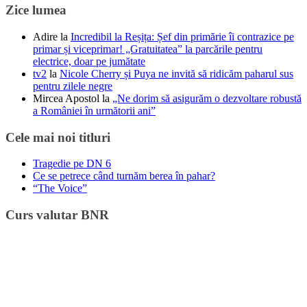
Zice lumea
Adire
la
Incredibil la Reșița: Șef din primărie îi contrazice pe
primar și viceprimar! „Gratuitatea” la parcările pentru
electrice, doar pe jumătate
tv2
la
Nicole Cherry și Puya ne invită să ridicăm paharul sus
pentru zilele negre
Mircea Apostol
la
„Ne dorim să asigurăm o dezvoltare robustă
a României în următorii ani”
Cele mai noi titluri
Tragedie pe DN 6
Ce se petrece când turnăm berea în pahar?
“The Voice”
Curs valutar BNR