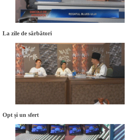
La zile de sărbători
Opt și un sfert