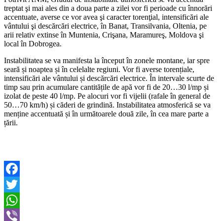
treptat şi mai ales din a doua parte a zilei vor fi perioade cu înnorări
accentuate, averse ce vor avea şi caracter torenţial, intensificări ale
vântului şi descărcări electrice, în Banat, Transilvania, Oltenia, pe
arii relativ extinse în Muntenia, Crişana, Maramureş, Moldova şi
local în Dobrogea.
Instabilitatea se va manifesta la început în zonele montane, iar spre
seară și noaptea și în celelalte regiuni. Vor fi averse torențiale,
intensificări ale vântului și descărcări electrice. În intervale scurte de
timp sau prin acumulare cantitățile de apă vor fi de 20…30 l/mp și
izolat de peste 40 l/mp. Pe alocuri vor fi vijelii (rafale în general de
50…70 km/h) și căderi de grindină. Instabilitatea atmosferică se va
menține accentuată și în următoarele două zile, în cea mare parte a
țării.
Facebook
Twitter
WhatsApp