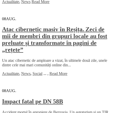
Actualitate
,
News
Read More
08
AUG.
Atac cibernetic masiv în Reșița. Zeci de
mii de membri din grupuri locale au fost
preluate și transformate în pagini de
„rețete”
Un atac cibernetic de amploare a vizat, în ultimele două zile, unele
dintre cele mai mari comunități online din...
Actualitate
,
News
,
Social
...
,
Read More
08
AUG.
Impact fatal pe DN 58B
Accident mortal în apropiere de Berzovia. Un autoturism și un TIR