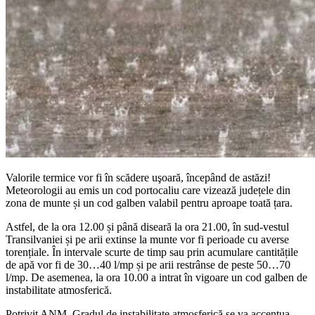
Valorile termice vor fi în scădere uşoară, începând de astăzi!
Meteorologii au emis un cod portocaliu care vizează județele din
zona de munte și un cod galben valabil pentru aproape toată țara.
Astfel, de la ora 12.00 și până diseară la ora 21.00, în sud-vestul
Transilvaniei și pe arii extinse la munte vor fi perioade cu averse
torențiale. În intervale scurte de timp sau prin acumulare cantitățile
de apă vor fi de 30…40 l/mp și pe arii restrânse de peste 50…70
l/mp. De asemenea, la ora 10.00 a intrat în vigoare un cod galben de
instabilitate atmosferică.
Potrivit ANM, Gradul de instabilitate atmosferică se va accentua