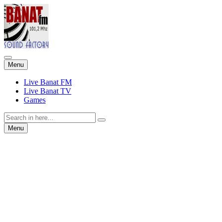
Skip
Menu
to
content
Live Banat FM
Live Banat TV
Games
Search
for:
Skip
Menu
to
content