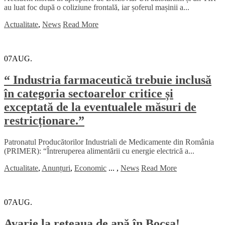
au luat foc după o coliziune frontală, iar șoferul mașinii a...
Actualitate
,
News
Read More
07
AUG.
“ Industria farmaceutică trebuie inclusă
în categoria sectoarelor critice și
exceptată de la eventualele măsuri de
restricționare.”
Patronatul Producătorilor Industriali de Medicamente din România
(PRIMER): “Întreruperea alimentării cu energie electrică a...
Actualitate
,
Anunțuri
,
Economic
...
,
News
Read More
07
AUG.
Avarie la rețeaua de apă în Bocșa!