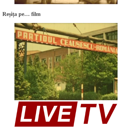
Reșița pe… film