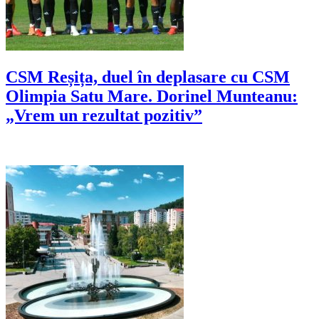
CSM Reșița, duel în deplasare cu CSM
Olimpia Satu Mare. Dorinel Munteanu:
„Vrem un rezultat pozitiv”