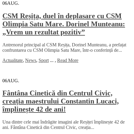
06
AUG.
CSM Reșița, duel în deplasare cu CSM
Olimpia Satu Mare. Dorinel Munteanu:
„Vrem un rezultat pozitiv”
Antrenorul principal al CSM Reșița, Dorinel Munteanu, a prefațat
confruntarea cu CSM Olimpia Satu Mare, într-o conferință de...
Actualitate
,
News
,
Sport
...
,
Read More
06
AUG.
Fântâna Cinetică din Centrul Civic,
creația maestrului Constantin Lucaci,
împlinește 42 de ani!
Una dintre cele mai îndrăgite imagini ale Reșiței împlinește 42 de
ani. Fântâna Cinetică din Centrul Civic, creația...