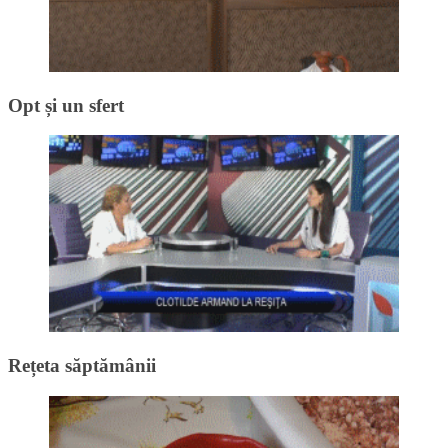
Opt și un sfert
Rețeta săptămânii