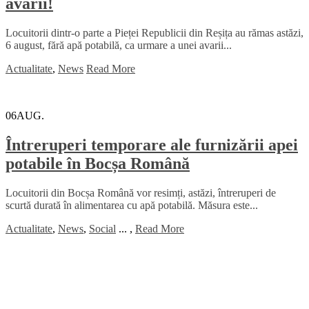
avarii!
Locuitorii dintr-o parte a Pieței Republicii din Reșița au rămas astăzi,
6 august, fără apă potabilă, ca urmare a unei avarii...
Actualitate
,
News
Read More
06
AUG.
Întreruperi temporare ale furnizării apei
potabile în Bocșa Română
Locuitorii din Bocșa Română vor resimți, astăzi, întreruperi de
scurtă durată în alimentarea cu apă potabilă. Măsura este...
Actualitate
,
News
,
Social
...
,
Read More