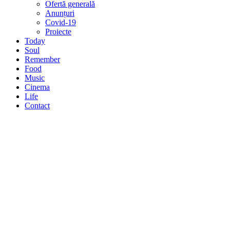
Ofertă generală
Anunțuri
Covid-19
Proiecte
Today
Soul
Remember
Food
Music
Cinema
Life
Contact