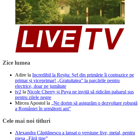
Zice lumea
Adire
la
Incredibil la Reșița: Șef din primărie îi contrazice pe
primar și viceprimar! „Gratuitatea” la parcările pentru
electrice, doar pe jumătate
tv2
la
Nicole Cherry și Puya ne invită să ridicăm paharul sus
pentru zilele negre
Mircea Apostol
la
„Ne dorim să asigurăm o dezvoltare robustă
a României în următorii ani”
Cele mai noi titluri
Alexandra Căpitănescu a lansat o versiune live, metal, pentru
piesa „Fără tine”