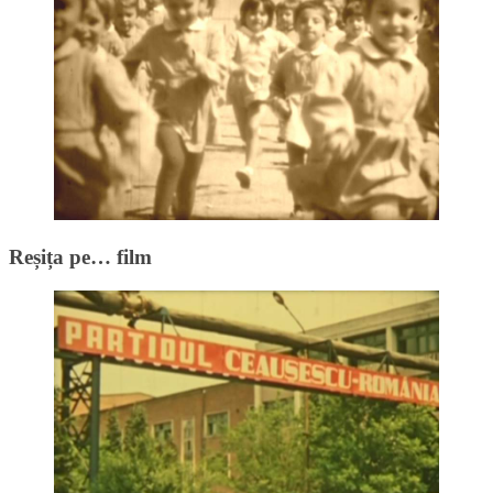
Reșița pe… film