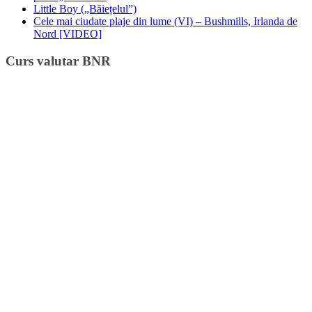
Little Boy („Băiețelul”)
Cele mai ciudate plaje din lume (VI) – Bushmills, Irlanda de
Nord [VIDEO]
Curs valutar BNR