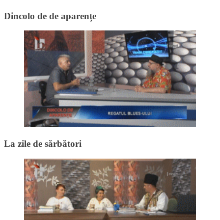
Dincolo de de aparențe
La zile de sărbători