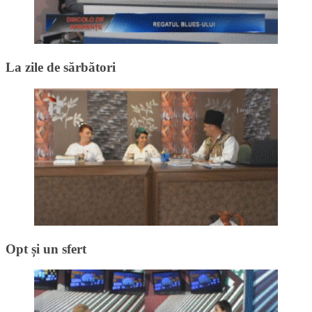
La zile de sărbători
Opt și un sfert