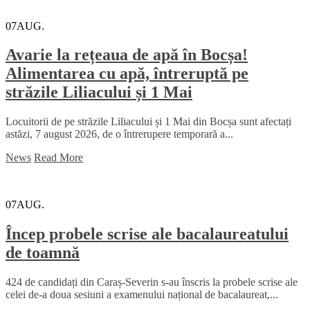
07
AUG.
Avarie la rețeaua de apă în Bocșa!
Alimentarea cu apă, întreruptă pe
străzile Liliacului și 1 Mai
Locuitorii de pe străzile Liliacului și 1 Mai din Bocșa sunt afectați
astăzi, 7 august 2026, de o întrerupere temporară a...
News
Read More
07
AUG.
Încep probele scrise ale bacalaureatului
de toamnă
424 de candidați din Caraș-Severin s-au înscris la probele scrise ale
celei de-a doua sesiuni a examenului național de bacalaureat,...