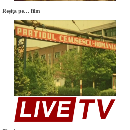
Reșița pe… film