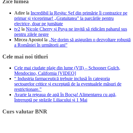
Zice lumea
Adire
la
Incredibil la Reșița: Șef din primărie îi contrazice pe
primar și viceprimar! „Gratuitatea” la parcările pentru
electrice, doar pe jumătate
tv2
la
Nicole Cherry și Puya ne invită să ridicăm paharul sus
pentru zilele negre
Mircea Apostol
la
„Ne dorim să asigurăm o dezvoltare robustă
a României în următorii ani”
Cele mai noi titluri
Cele mai ciudate plaje din lume (VII) – Schooner Gulch,
Mendocino, California [VIDEO]
“ Industria farmaceutică trebuie inclusă în categoria
sectoarelor critice și exceptată de la eventualele măsuri de
restricționare.”
Avarie la rețeaua de apă în Bocșa! Alimentarea cu apă,
întreruptă pe străzile Liliacului și 1 Mai
Curs valutar BNR