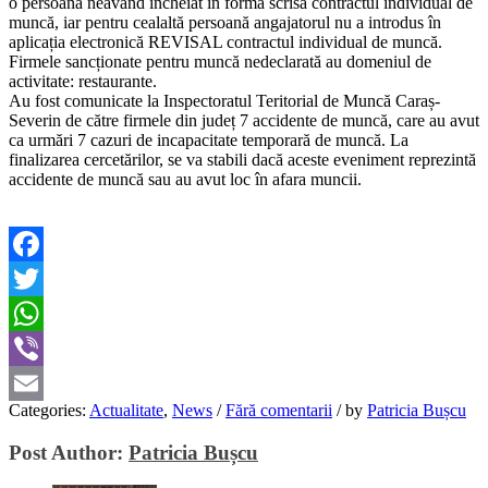
o persoană neavând încheiat în formă scrisă contractul individual de
muncă, iar pentru cealaltă persoană angajatorul nu a introdus în
aplicația electronică REVISAL contractul individual de muncă.
Firmele sancționate pentru muncă nedeclarată au domeniul de
activitate: restaurante.
Au fost comunicate la Inspectoratul Teritorial de Muncă Caraș-
Severin de către firmele din județ 7 accidente de muncă, care au avut
ca urmări 7 cazuri de incapacitate temporară de muncă. La
finalizarea cercetărilor, se va stabili dacă aceste eveniment reprezintă
accidente de muncă sau au avut loc în afara muncii.
Facebook
Twitter
WhatsApp
Viber
Categories:
Actualitate
,
News
/
Fără comentarii
/
by
Patricia Bușcu
Email
Post Author:
Patricia Bușcu