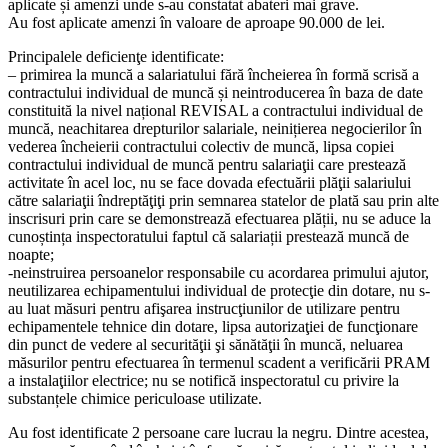
aplicate și amenzi unde s-au constatat abateri mai grave.
Au fost aplicate amenzi în valoare de aproape 90.000 de lei.
Principalele deficienţe identificate:
– primirea la muncă a salariatului fără încheierea în formă scrisă a
contractului individual de muncă și neintroducerea în baza de date
constituită la nivel național REVISAL a contractului individual de
muncă, neachitarea drepturilor salariale, neinițierea negocierilor în
vederea încheierii contractului colectiv de muncă, lipsa copiei
contractului individual de muncă pentru salariaţii care prestează
activitate în acel loc, nu se face dovada efectuării plăţii salariului
către salariaţii îndreptăţiţi prin semnarea statelor de plată sau prin alte
inscrisuri prin care se demonstrează efectuarea plății, nu se aduce la
cunoștința inspectoratului faptul că salariații prestează muncă de
noapte;
-neinstruirea persoanelor responsabile cu acordarea primului ajutor,
neutilizarea echipamentului individual de protecţie din dotare, nu s-
au luat măsuri pentru afişarea instrucţiunilor de utilizare pentru
echipamentele tehnice din dotare, lipsa autorizaţiei de funcţionare
din punct de vedere al securităţii şi sănătăţii în muncă, neluarea
măsurilor pentru efectuarea în termenul scadent a verificării PRAM
a instalaţiilor electrice; nu se notifică inspectoratul cu privire la
substanțele chimice periculoase utilizate.
Au fost identificate 2 persoane care lucrau la negru. Dintre acestea,