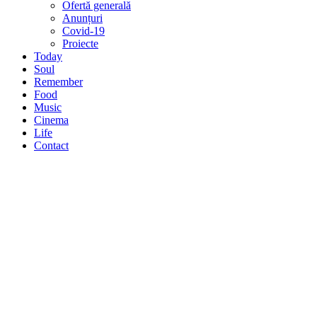
Ofertă generală
Anunțuri
Covid-19
Proiecte
Today
Soul
Remember
Food
Music
Cinema
Life
Contact