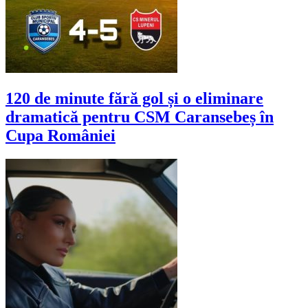
120 de minute fără gol și o eliminare
dramatică pentru CSM Caransebeș în
Cupa României