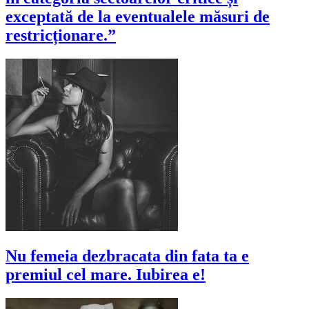
exceptată de la eventualele măsuri de
restricționare.”
Nu femeia dezbracata din fata ta e
premiul cel mare. Iubirea e!