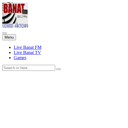
Skip
Menu
to
content
Live Banat FM
Live Banat TV
Games
Search
for: