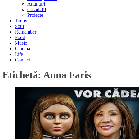
Anunțuri
Covid-19
Proiecte
Today
Soul
Remember
Food
Music
Cinema
Life
Contact
Etichetă:
Anna Faris