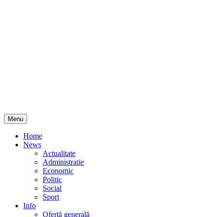
Skip
Menu
to
content
Home
News
Actualitate
Administratie
Economic
Politic
Social
Sport
Info
Ofertă generală