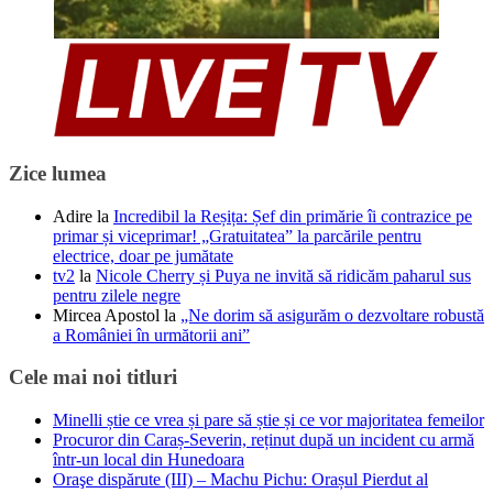
Zice lumea
Adire
la
Incredibil la Reșița: Șef din primărie îi contrazice pe
primar și viceprimar! „Gratuitatea” la parcările pentru
electrice, doar pe jumătate
tv2
la
Nicole Cherry și Puya ne invită să ridicăm paharul sus
pentru zilele negre
Mircea Apostol
la
„Ne dorim să asigurăm o dezvoltare robustă
a României în următorii ani”
Cele mai noi titluri
Minelli știe ce vrea și pare să știe și ce vor majoritatea femeilor
Procuror din Caraș-Severin, reținut după un incident cu armă
într-un local din Hunedoara
Oraşe dispărute (III) – Machu Pichu: Orașul Pierdut al