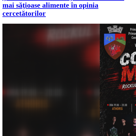
mai săţioase alimente în opinia
cercetătorilor