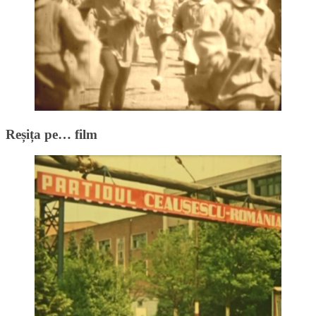
Reșița pe… film