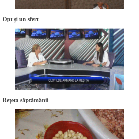
Opt și un sfert
Rețeta săptămânii