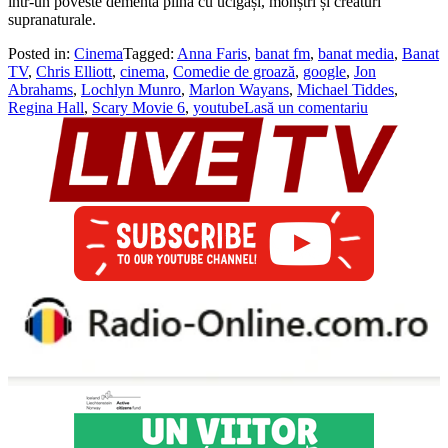
într-un poveste dementă plină cu ucigași, monștri și creaturi
supranaturale.
Posted in:
Cinema
Tagged:
Anna Faris
,
banat fm
,
banat media
,
Banat
TV
,
Chris Elliott
,
cinema
,
Comedie de groază
,
google
,
Jon
Abrahams
,
Lochlyn Munro
,
Marlon Wayans
,
Michael Tiddes
,
Regina Hall
,
Scary Movie 6
,
youtube
Lasă un comentariu