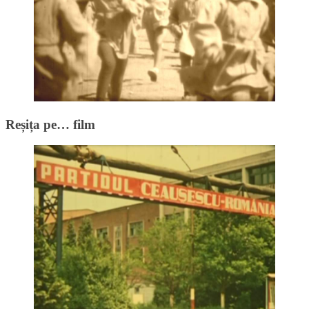
Reșița pe… film