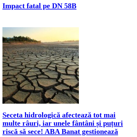
Impact fatal pe DN 58B
Seceta hidrologică afectează tot mai
multe râuri, iar unele fântâni și puțuri
riscă să sece! ABA Banat gestionează