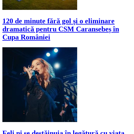
120 de minute fără gol și o eliminare
dramatică pentru CSM Caransebeș în
Cupa României
Feli ni se destăinuia în legătură cu viața