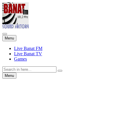
Skip
Menu
to
content
Live Banat FM
Live Banat TV
Games
Search
for:
Skip
Menu
to
content