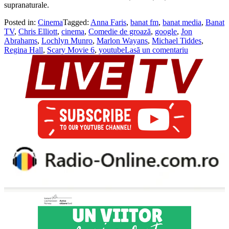
supranaturale.
Posted in:
Cinema
Tagged:
Anna Faris
,
banat fm
,
banat media
,
Banat
TV
,
Chris Elliott
,
cinema
,
Comedie de groază
,
google
,
Jon
Abrahams
,
Lochlyn Munro
,
Marlon Wayans
,
Michael Tiddes
,
Regina Hall
,
Scary Movie 6
,
youtube
Lasă un comentariu