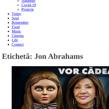
Anunțuri
Covid-19
Proiecte
Today
Soul
Remember
Food
Music
Cinema
Life
Contact
Etichetă:
Jon Abrahams