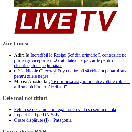
Zice lumea
Adire
la
Incredibil la Reșița: Șef din primărie îi contrazice pe
primar și viceprimar! „Gratuitatea” la parcările pentru
electrice, doar pe jumătate
tv2
la
Nicole Cherry și Puya ne invită să ridicăm paharul sus
pentru zilele negre
Mircea Apostol
la
„Ne dorim să asigurăm o dezvoltare robustă
a României în următorii ani”
Cele mai noi titluri
Feli ni se destăinuia în legătură cu viața sa sentimentală
Impact fatal pe DN 58B
Oraşe dispărute (I) – Patagonia
Curs valutar BNR