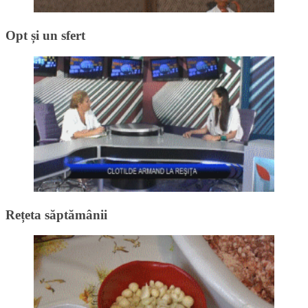
Opt și un sfert
Rețeta săptămânii