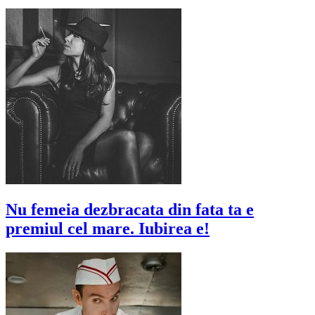
Nu femeia dezbracata din fata ta e
premiul cel mare. Iubirea e!