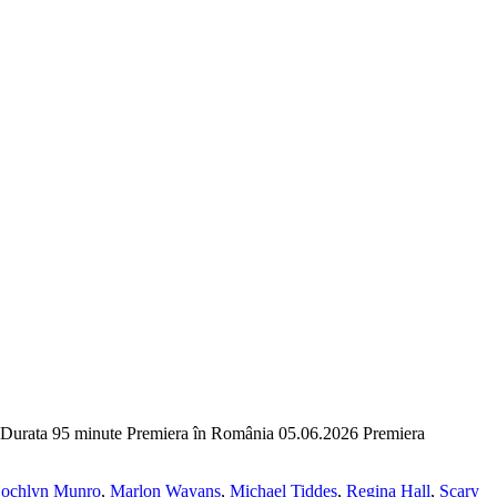
 Durata 95 minute Premiera în România 05.06.2026 Premiera
ochlyn Munro
,
Marlon Wayans
,
Michael Tiddes
,
Regina Hall
,
Scary