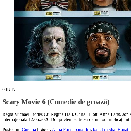
03
IUN.
Scary Movie 6 (Comedie de groază)
Regia Michael Tiddes Cu Regina Hall, Chris Elliott, Anna Faris, 
internațională 12.06.2026 Doi prieteni se trezesc din nou implicați înt
Posted in:
Cinema
Tagged:
Anna Faris
,
banat fm
,
banat media
,
Banat 