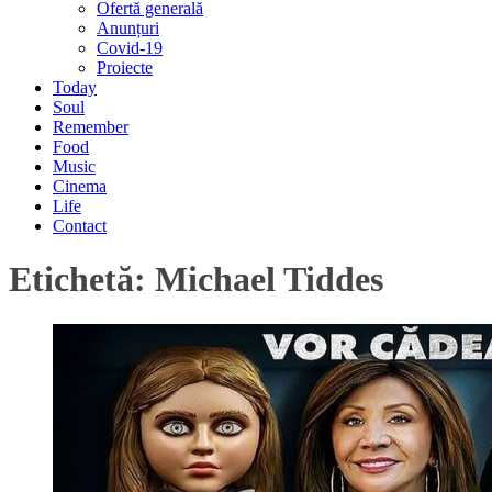
Ofertă generală
Anunțuri
Covid-19
Proiecte
Today
Soul
Remember
Food
Music
Cinema
Life
Contact
Etichetă:
Michael Tiddes