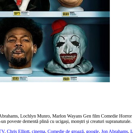
Jon Abrahams, Lochlyn Munro, Marlon Wayans Gen film Comedie Horror
r-un poveste dementă plină cu ucigași, monștri și creaturi supranaturale.
TV
,
Chris Elliott
,
cinema
,
Comedie de groază
,
google
,
Jon Abrahams
,
L