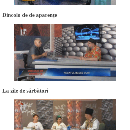
Dincolo de de aparențe
La zile de sărbători