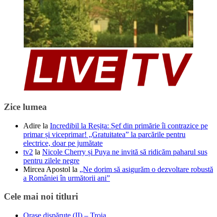
Zice lumea
Adire
la
Incredibil la Reșița: Șef din primărie îi contrazice pe
primar și viceprimar! „Gratuitatea” la parcările pentru
electrice, doar pe jumătate
tv2
la
Nicole Cherry și Puya ne invită să ridicăm paharul sus
pentru zilele negre
Mircea Apostol
la
„Ne dorim să asigurăm o dezvoltare robustă
a României în următorii ani”
Cele mai noi titluri
Oraşe dispărute (II) – Troia