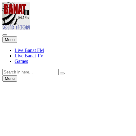
Skip
Menu
to
content
Live Banat FM
Live Banat TV
Games
Search
for:
Skip
Menu
to
content