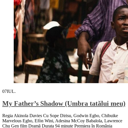
07
IUL.
My Father’s Shadow (Umbra tatălui meu)
Regia Akinola Davies Cu Sope Dirisu, Godwin Egbo, Chibuike
Marvelous Egbo, Efòn Wini, Adesina McCoy Babalola, Lawrence
Chu Gen film Dramă Durata 94 minute Premiera în România