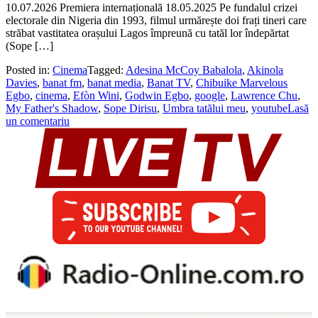
10.07.2026 Premiera internațională 18.05.2025 Pe fundalul crizei
electorale din Nigeria din 1993, filmul urmărește doi frați tineri care
străbat vastitatea orașului Lagos împreună cu tatăl lor îndepărtat
(Sope […]
Posted in:
Cinema
Tagged:
Adesina McCoy Babalola
,
Akinola
Davies
,
banat fm
,
banat media
,
Banat TV
,
Chibuike Marvelous
Egbo
,
cinema
,
Efòn Wini
,
Godwin Egbo
,
google
,
Lawrence Chu
,
My Father's Shadow
,
Sope Dirisu
,
Umbra tatălui meu
,
youtube
Lasă
un comentariu