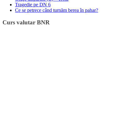
Tragedie pe DN 6
Ce se petrece când turnăm berea în pahar?
Curs valutar BNR