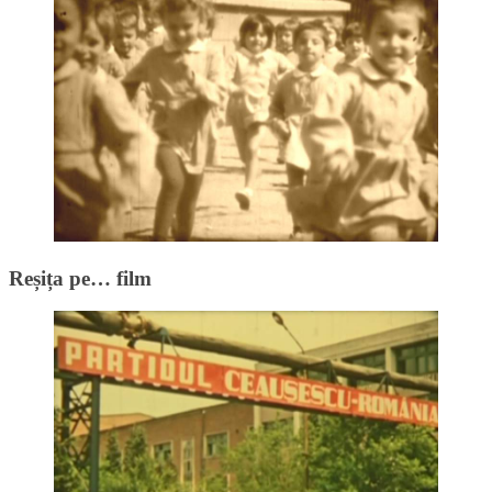
Reșița pe… film