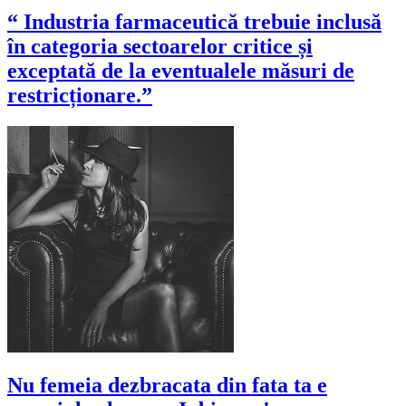
“ Industria farmaceutică trebuie inclusă
în categoria sectoarelor critice și
exceptată de la eventualele măsuri de
restricționare.”
Nu femeia dezbracata din fata ta e