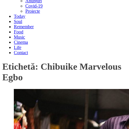
Anunțuri
Covid-19
Proiecte
Today
Soul
Remember
Food
Music
Cinema
Life
Contact
Etichetă:
Chibuike Marvelous
Egbo