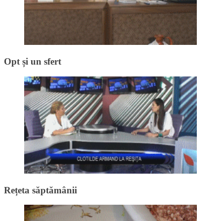
Opt și un sfert
Rețeta săptămânii