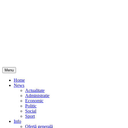
Skip
Menu
to
content
Home
News
Actualitate
Administratie
Economic
Politic
Social
Sport
Info
Ofertă generală