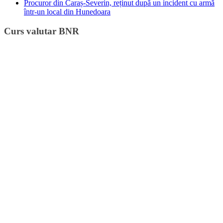
Procuror din Caraș-Severin, reținut după un incident cu armă
într-un local din Hunedoara
Curs valutar BNR