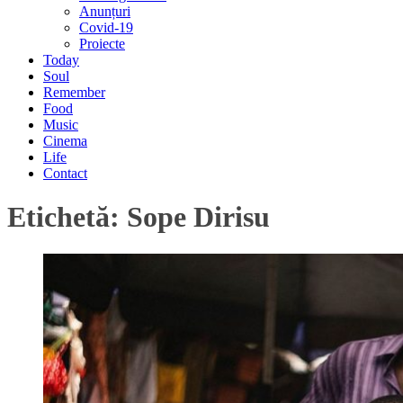
Anunțuri
Covid-19
Proiecte
Today
Soul
Remember
Food
Music
Cinema
Life
Contact
Etichetă:
Sope Dirisu