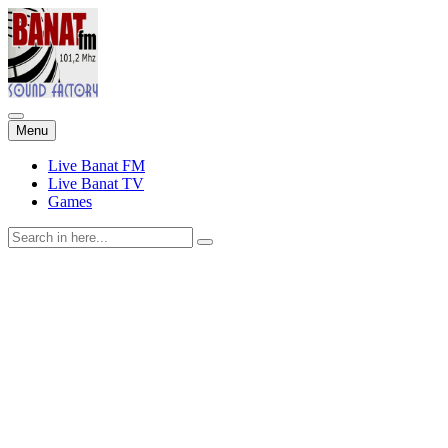
Skip
Menu
to
content
Live Banat FM
Live Banat TV
Games
Search
for: