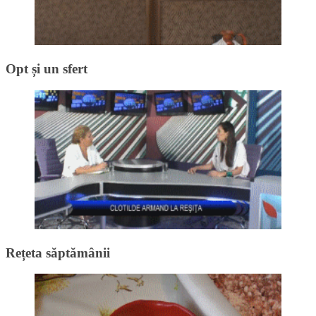
Opt și un sfert
Rețeta săptămânii