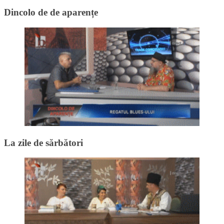
Dincolo de de aparențe
La zile de sărbători