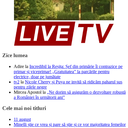
Zice lumea
Adire
la
Incredibil la Reșița: Șef din primărie îi contrazice pe
primar și viceprimar! „Gratuitatea” la parcările pentru
electrice, doar pe jumătate
tv2
la
Nicole Cherry și Puya ne invită să ridicăm paharul sus
pentru zilele negre
Mircea Apostol
la
„Ne dorim să asigurăm o dezvoltare robustă
a României în următorii ani”
Cele mai noi titluri
11 august
Minelli știe ce vrea și pare să știe și ce vor majoritatea femeilor