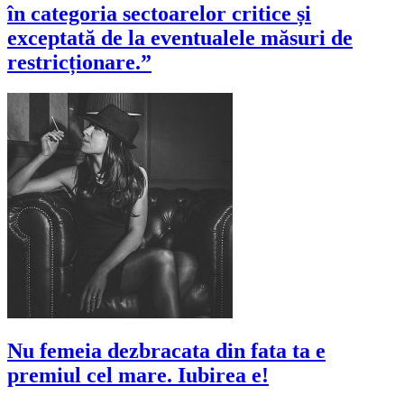
în categoria sectoarelor critice și
exceptată de la eventualele măsuri de
restricționare.”
Nu femeia dezbracata din fata ta e
premiul cel mare. Iubirea e!