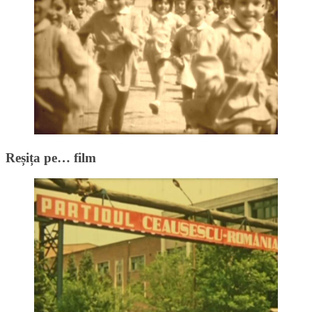
Reșița pe… film