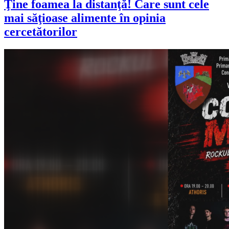
Ţine foamea la distanţă! Care sunt cele
mai săţioase alimente în opinia
cercetătorilor