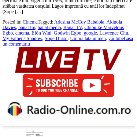
electorale din Nigeria din 1993, filmul urmărește doi frați tineri care
străbat vastitatea orașului Lagos împreună cu tatăl lor îndepărtat
(Sope […]
Posted in:
Cinema
Tagged:
Adesina McCoy Babalola
,
Akinola
Davies
,
banat fm
,
banat media
,
Banat TV
,
Chibuike Marvelous
Egbo
,
cinema
,
Efòn Wini
,
Godwin Egbo
,
google
,
Lawrence Chu
,
My Father's Shadow
,
Sope Dirisu
,
Umbra tatălui meu
,
youtube
Lasă
un comentariu