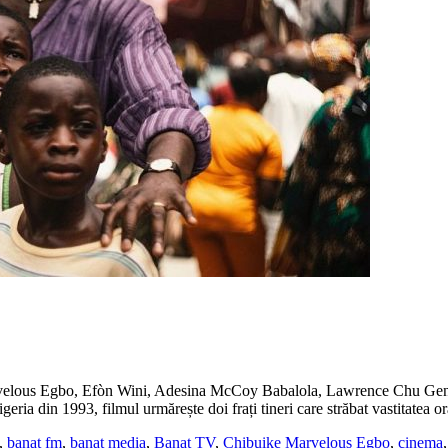
velous Egbo, Efòn Wini, Adesina McCoy Babalola, Lawrence Chu Gen
geria din 1993, filmul urmărește doi frați tineri care străbat vastitatea 
,
banat fm
,
banat media
,
Banat TV
,
Chibuike Marvelous Egbo
,
cinema