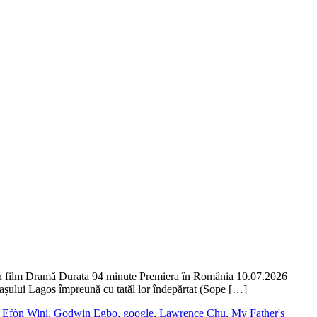
 film Dramă Durata 94 minute Premiera în România 10.07.2026
orașului Lagos împreună cu tatăl lor îndepărtat (Sope […]
,
Efòn Wini
,
Godwin Egbo
,
google
,
Lawrence Chu
,
My Father's