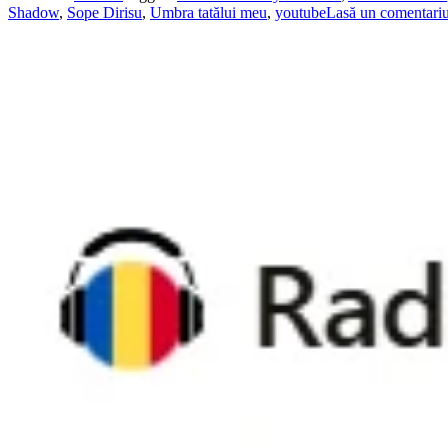
Shadow
,
Sope Dirisu
,
Umbra tatălui meu
,
youtube
Lasă un comentari