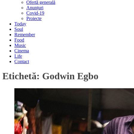
Ofertă generală
Anunțuri
Covid-19
Proiecte
Today
Soul
Remember
Food
Music
Cinema
Life
Contact
Etichetă:
Godwin Egbo