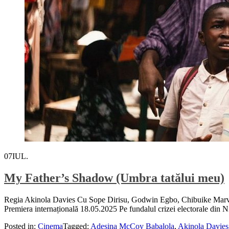
07
IUL.
My Father’s Shadow (Umbra tatălui meu)
Regia Akinola Davies Cu Sope Dirisu, Godwin Egbo, Chibuike Mar
Premiera internațională 18.05.2025 Pe fundalul crizei electorale din Ni
Posted in:
Cinema
Tagged:
Adesina McCoy Babalola
,
Akinola Davies