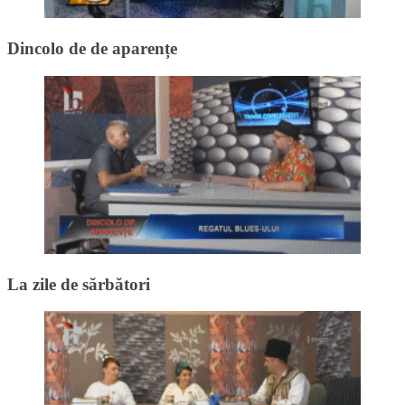
Dincolo de de aparențe
La zile de sărbători