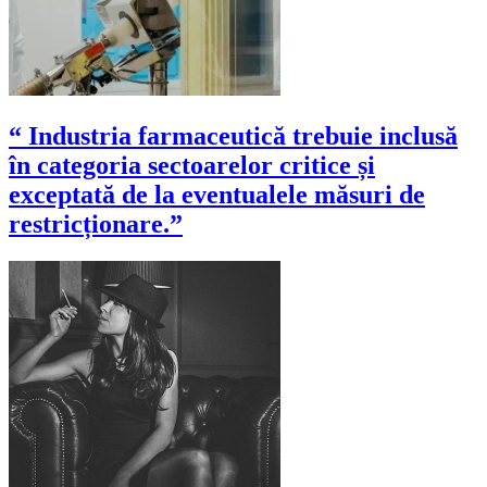
“ Industria farmaceutică trebuie inclusă
în categoria sectoarelor critice și
exceptată de la eventualele măsuri de
restricționare.”