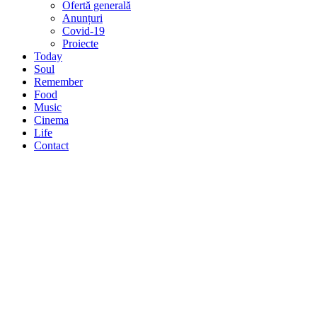
Ofertă generală
Anunțuri
Covid-19
Proiecte
Today
Soul
Remember
Food
Music
Cinema
Life
Contact