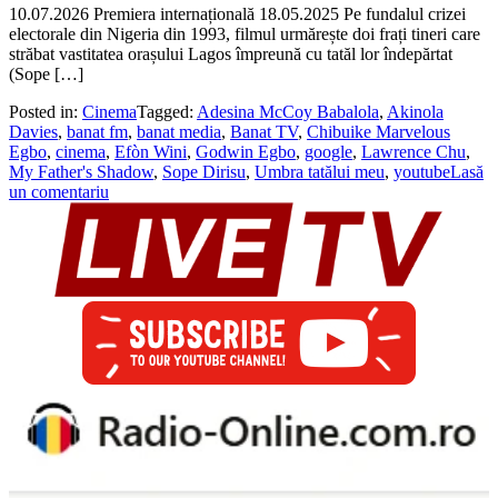
10.07.2026 Premiera internațională 18.05.2025 Pe fundalul crizei
electorale din Nigeria din 1993, filmul urmărește doi frați tineri care
străbat vastitatea orașului Lagos împreună cu tatăl lor îndepărtat
(Sope […]
Posted in:
Cinema
Tagged:
Adesina McCoy Babalola
,
Akinola
Davies
,
banat fm
,
banat media
,
Banat TV
,
Chibuike Marvelous
Egbo
,
cinema
,
Efòn Wini
,
Godwin Egbo
,
google
,
Lawrence Chu
,
My Father's Shadow
,
Sope Dirisu
,
Umbra tatălui meu
,
youtube
Lasă
un comentariu