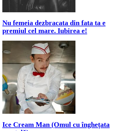
Nu femeia dezbracata din fata ta e
premiul cel mare. Iubirea e!
Ice Cream Man (Omul cu înghețata