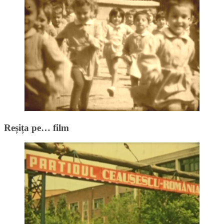
Reșița pe… film