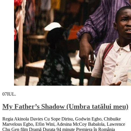
07
IUL.
My Father’s Shadow (Umbra tatălui meu)
Regia Akinola Davies Cu Sope Dirisu, Godwin Egbo, Chibuike
Marvelous Egbo, Efòn Wini, Adesina McCoy Babalola, Lawrence
Chu Gen film Dramă Durata 94 minute Premiera în România