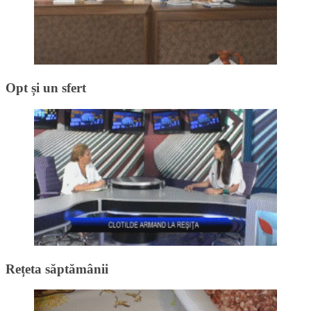
Opt și un sfert
Rețeta săptămânii