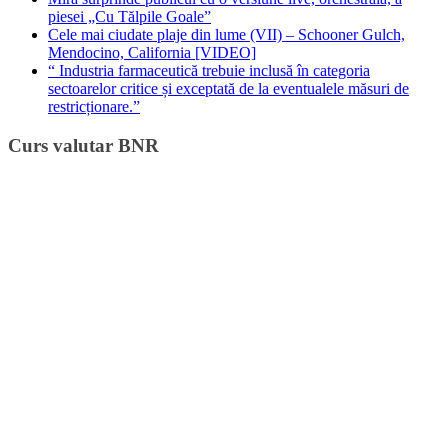
piesei „Cu Tălpile Goale”
Cele mai ciudate plaje din lume (VII) – Schooner Gulch,
Mendocino, California [VIDEO]
“ Industria farmaceutică trebuie inclusă în categoria
sectoarelor critice și exceptată de la eventualele măsuri de
restricționare.”
Curs valutar BNR