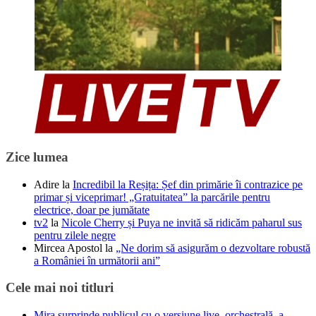
Zice lumea
Adire
la
Incredibil la Reșița: Șef din primărie îi contrazice pe
primar și viceprimar! „Gratuitatea” la parcările pentru
electrice, doar pe jumătate
tv2
la
Nicole Cherry și Puya ne invită să ridicăm paharul sus
pentru zilele negre
Mircea Apostol
la
„Ne dorim să asigurăm o dezvoltare robustă
a României în următorii ani”
Cele mai noi titluri
Mira surprinde publicul cu o versiune live, orchestrală, a