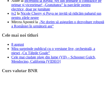
Adire
la
Incredibil la Reșița: Șef din primărie îi contrazice pe
primar și viceprimar! „Gratuitatea” la parcările pentru
electrice, doar pe jumătate
tv2
la
Nicole Cherry și Puya ne invită să ridicăm paharul sus
pentru zilele negre
Mircea Apostol
la
„Ne dorim să asigurăm o dezvoltare robustă
a României în următorii ani”
Cele mai noi titluri
8 august
Mira surprinde publicul cu o versiune live, orchestrală, a
piesei „Cu Tălpile Goale”
Cele mai ciudate plaje din lume (VII) – Schooner Gulch,
Mendocino, California [VIDEO]
Curs valutar BNR