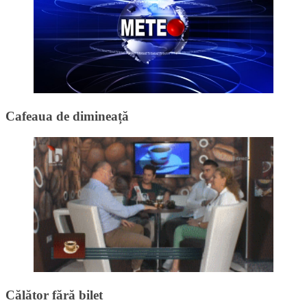
Cafeaua de dimineață
Călător fără bilet