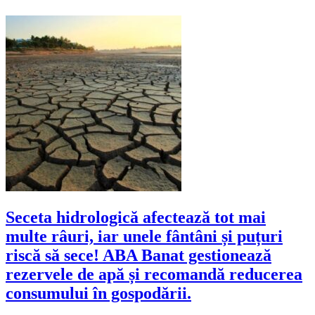
Seceta hidrologică afectează tot mai
multe râuri, iar unele fântâni și puțuri
riscă să sece! ABA Banat gestionează
rezervele de apă și recomandă reducerea
consumului în gospodării.