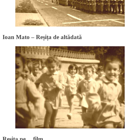
Ioan Mato – Reșița de altădată
Reșița pe… film