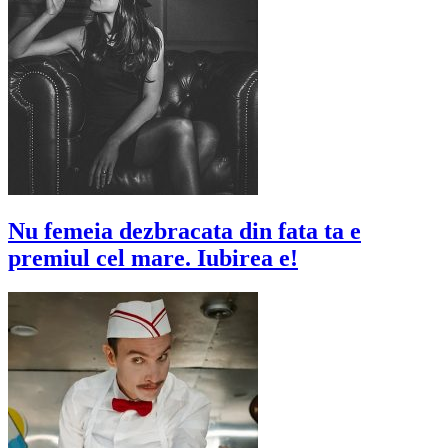
Nu femeia dezbracata din fata ta e
premiul cel mare. Iubirea e!