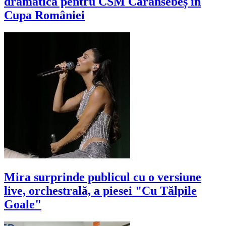
dramatică pentru CSM Caransebeș în
Cupa României
Mira surprinde publicul cu o versiune
live, orchestrală, a piesei "Cu Tălpile
Goale"