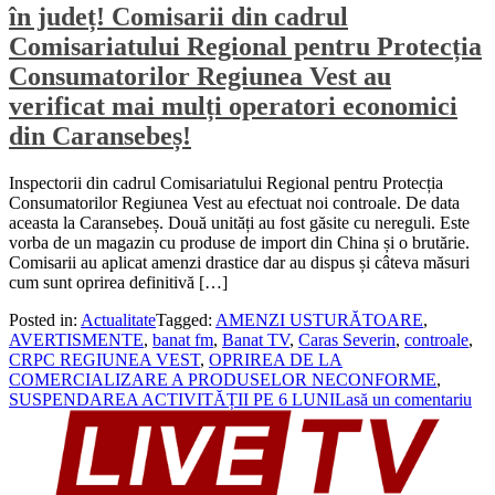
în județ! Comisarii din cadrul
Comisariatului Regional pentru Protecția
Consumatorilor Regiunea Vest au
verificat mai mulți operatori economici
din Caransebeș!
Inspectorii din cadrul Comisariatului Regional pentru Protecția
Consumatorilor Regiunea Vest au efectuat noi controale. De data
aceasta la Caransebeș. Două unități au fost găsite cu nereguli. Este
vorba de un magazin cu produse de import din China și o brutărie.
Comisarii au aplicat amenzi drastice dar au dispus și câteva măsuri
cum sunt oprirea definitivă […]
Posted in:
Actualitate
Tagged:
AMENZI USTURĂTOARE
,
AVERTISMENTE
,
banat fm
,
Banat TV
,
Caras Severin
,
controale
,
CRPC REGIUNEA VEST
,
OPRIREA DE LA
COMERCIALIZARE A PRODUSELOR NECONFORME
,
SUSPENDAREA ACTIVITĂȚII PE 6 LUNI
Lasă un comentariu