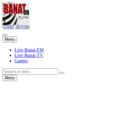
Skip
Menu
to
content
Live Banat FM
Live Banat TV
Games
Search
for:
Skip
Menu
to
content