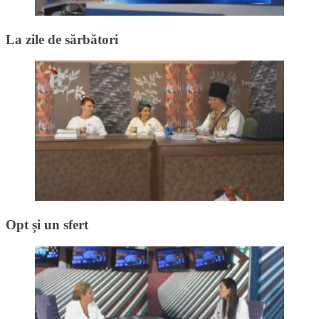
La zile de sărbători
Opt și un sfert