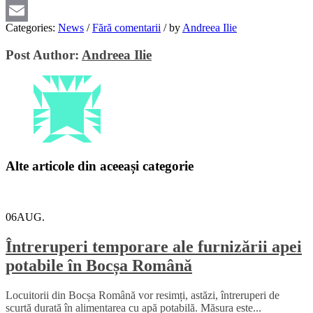
Viber
Categories:
News
/
Fără comentarii
/
by
Andreea Ilie
Email
Post Author:
Andreea Ilie
Alte articole din aceeași categorie
06
AUG.
Întreruperi temporare ale furnizării apei
potabile în Bocșa Română
Locuitorii din Bocșa Română vor resimți, astăzi, întreruperi de
scurtă durată în alimentarea cu apă potabilă. Măsura este...