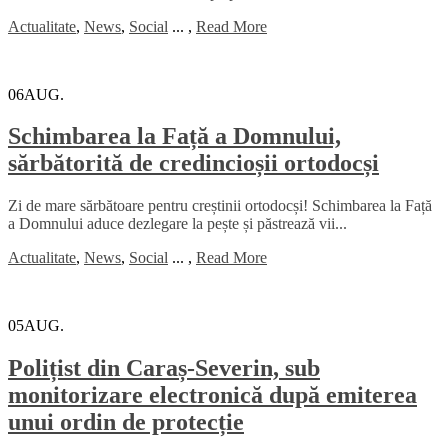
Actualitate
,
News
,
Social
...
,
Read More
06
AUG.
Schimbarea la Față a Domnului,
sărbătorită de credincioșii ortodocși
Zi de mare sărbătoare pentru creștinii ortodocși! Schimbarea la Față
a Domnului aduce dezlegare la pește și păstrează vii...
Actualitate
,
News
,
Social
...
,
Read More
05
AUG.
Polițist din Caraș-Severin, sub
monitorizare electronică după emiterea
unui ordin de protecție