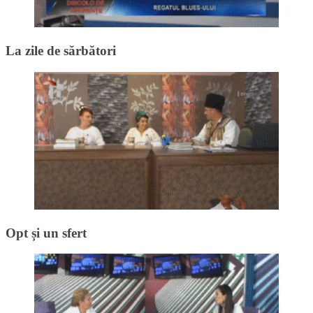
La zile de sărbători
Opt și un sfert