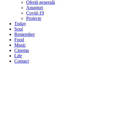
Ofertă generală
Anunțuri
Covid-19
Proiecte
Today
Soul
Remember
Food
Music
Cinema
Life
Contact