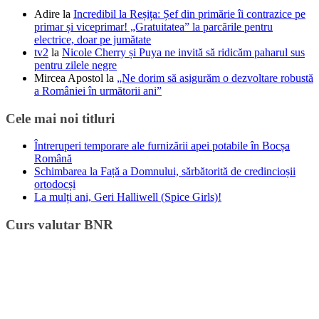
Adire
la
Incredibil la Reșița: Șef din primărie îi contrazice pe
primar și viceprimar! „Gratuitatea” la parcările pentru
electrice, doar pe jumătate
tv2
la
Nicole Cherry și Puya ne invită să ridicăm paharul sus
pentru zilele negre
Mircea Apostol
la
„Ne dorim să asigurăm o dezvoltare robustă
a României în următorii ani”
Cele mai noi titluri
Întreruperi temporare ale furnizării apei potabile în Bocșa
Română
Schimbarea la Față a Domnului, sărbătorită de credincioșii
ortodocși
La mulți ani, Geri Halliwell (Spice Girls)!
Curs valutar BNR