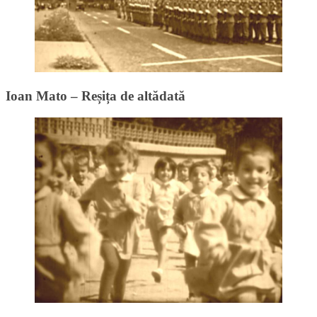
Ioan Mato – Reșița de altădată