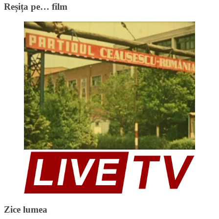
Reșița pe… film
Zice lumea