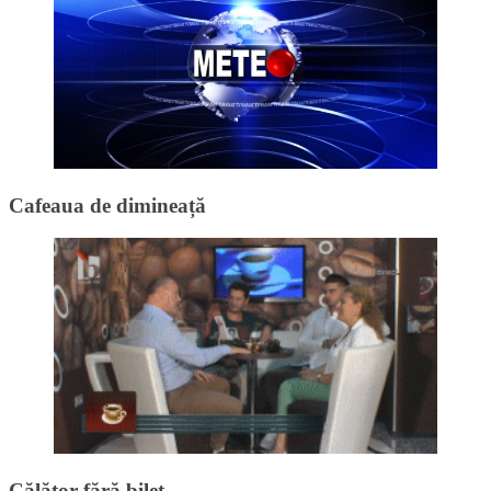
Cafeaua de dimineață
Călător fără bilet