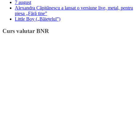
7 august
Alexandra Căpitănescu a lansat o versiune live, metal, pentru
piesa „Fără tine”
Little Boy („Băiețelul”)
Curs valutar BNR