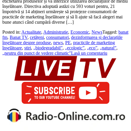
etichetarea produselor și va interzice utilizarea declarațiilor de mediu
înșelătoare. Directiva adoptată astăzi cu 593 voturi pentru, 21
împotrivă și 14 abțineri urmărește să protejeze consumatorii de
practicile de marketing înșelătoare și să îi ajute să facă alegeri mai
bune atunci când cumpără diverse […]
Posted in:
Actualitate
,
Administratie
,
Economic
,
News
Tagged:
banat
fm
,
Banat TV
,
cetățeni
,
consumatori
,
dezinformarea și declarațiile
înșelătoare despre produse
,
news
,
PE
,
practicile de marketing
înșelătoare
,
stiri
,
„biodegradabil”
,
„ecologic”
,
„eco”
,
„natural”
,
„neutru din punct de vedere climatic”
Lasă un comentariu