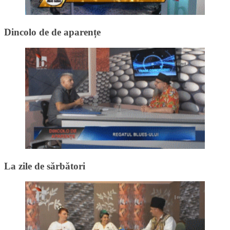
Dincolo de de aparențe
La zile de sărbători