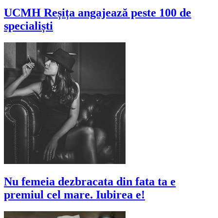
UCMH Reșița angajează peste 100 de
specialiști
Nu femeia dezbracata din fata ta e
premiul cel mare. Iubirea e!