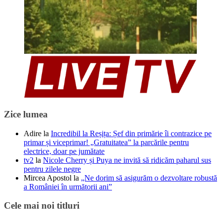
Zice lumea
Adire
la
Incredibil la Reșița: Șef din primărie îi contrazice pe
primar și viceprimar! „Gratuitatea” la parcările pentru
electrice, doar pe jumătate
tv2
la
Nicole Cherry și Puya ne invită să ridicăm paharul sus
pentru zilele negre
Mircea Apostol
la
„Ne dorim să asigurăm o dezvoltare robustă
a României în următorii ani”
Cele mai noi titluri