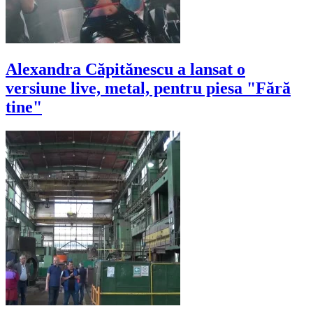
Alexandra Căpitănescu a lansat o
versiune live, metal, pentru piesa "Fără
tine"