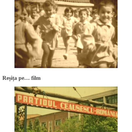
Reșița pe… film