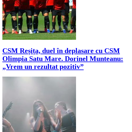
CSM Reșița, duel în deplasare cu CSM
Olimpia Satu Mare. Dorinel Munteanu:
„Vrem un rezultat pozitiv”