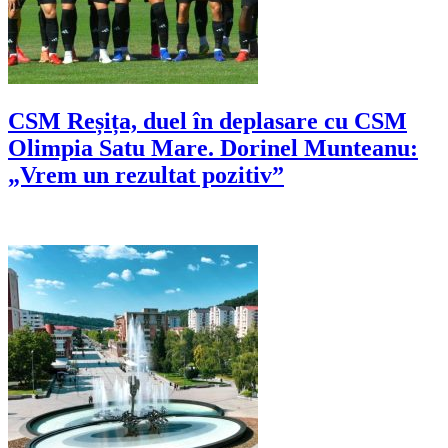
CSM Reșița, duel în deplasare cu CSM
Olimpia Satu Mare. Dorinel Munteanu:
„Vrem un rezultat pozitiv”