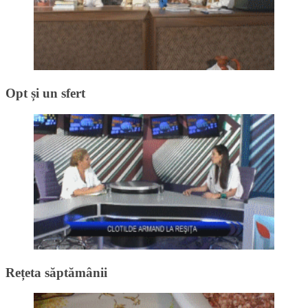
Opt și un sfert
Rețeta săptămânii