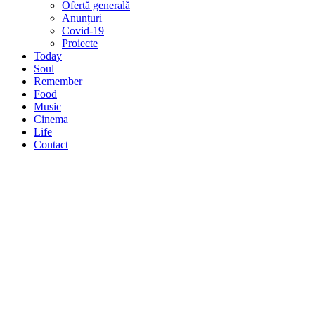
Ofertă generală
Anunțuri
Covid-19
Proiecte
Today
Soul
Remember
Food
Music
Cinema
Life
Contact