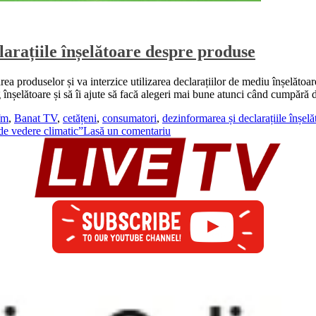
larațiile înșelătoare despre produse
area produselor și va interzice utilizarea declarațiilor de mediu înșelătoa
 înșelătoare și să îi ajute să facă alegeri mai bune atunci când cumpără
fm
,
Banat TV
,
cetățeni
,
consumatori
,
dezinformarea și declarațiile înșel
de vedere climatic”
Lasă un comentariu