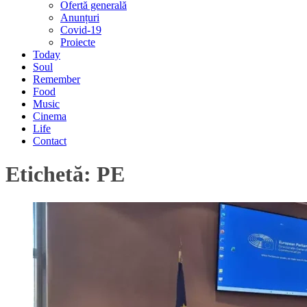
Ofertă generală
Anunțuri
Covid-19
Proiecte
Today
Soul
Remember
Food
Music
Cinema
Life
Contact
Etichetă:
PE