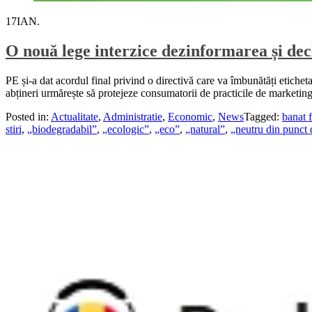
17
IAN.
O nouă lege interzice dezinformarea și dec
PE și-a dat acordul final privind o directivă care va îmbunătăți etichet
abțineri urmărește să protejeze consumatorii de practicile de marketing
Posted in:
Actualitate
,
Administratie
,
Economic
,
News
Tagged:
banat 
stiri
,
„biodegradabil”
,
„ecologic”
,
„eco”
,
„natural”
,
„neutru din punct 