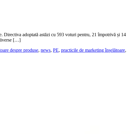
re. Directiva adoptată astăzi cu 593 voturi pentru, 21 împotrivă și 14
 diverse […]
ătoare despre produse
,
news
,
PE
,
practicile de marketing înșelătoare
,