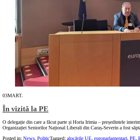
03
MART.
În vizită la PE
O delegație din care a făcut parte și Horia Irimia – președintele interi
Organizației Seniorilor Național Liberali din Caraș-Severin a fost săptă
Posted in:
News
,
Politic
Tagged:
alocările UE
,
europarlamentari
,
PE
,