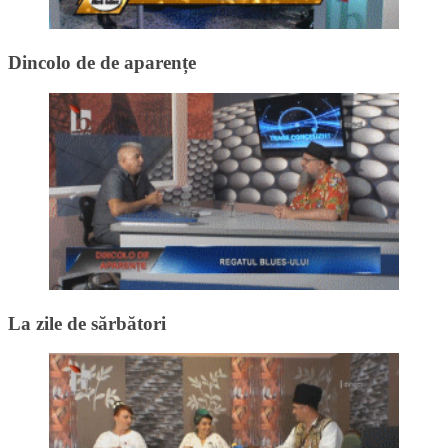
Dincolo de de aparențe
La zile de sărbători