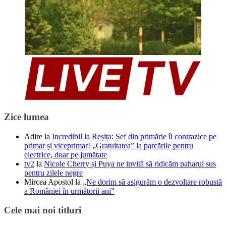
Zice lumea
Adire
la
Incredibil la Reșița: Șef din primărie îi contrazice pe
primar și viceprimar! „Gratuitatea” la parcările pentru
electrice, doar pe jumătate
tv2
la
Nicole Cherry și Puya ne invită să ridicăm paharul sus
pentru zilele negre
Mircea Apostol
la
„Ne dorim să asigurăm o dezvoltare robustă
a României în următorii ani”
Cele mai noi titluri