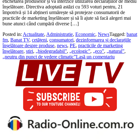
etichetarea produselor și va interzice utilizarea declarațiilor de mediu
înșelătoare. Directiva adoptată astăzi cu 593 voturi pentru, 21
împotrivă și 14 abțineri urmărește să protejeze consumatorii de
practicile de marketing înșelătoare și să îi ajute să facă alegeri mai
bune atunci când cumpără diverse […]
Posted in:
Actualitate
,
Administratie
,
Economic
,
News
Tagged:
banat
fm
,
Banat TV
,
cetățeni
,
consumatori
,
dezinformarea și declarațiile
înșelătoare despre produse
,
news
,
PE
,
practicile de marketing
înșelătoare
,
stiri
,
„biodegradabil”
,
„ecologic”
,
„eco”
,
„natural”
,
„neutru din punct de vedere climatic”
Lasă un comentariu