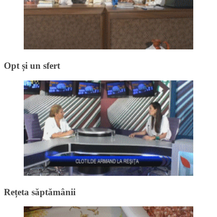
Opt și un sfert
Rețeta săptămânii