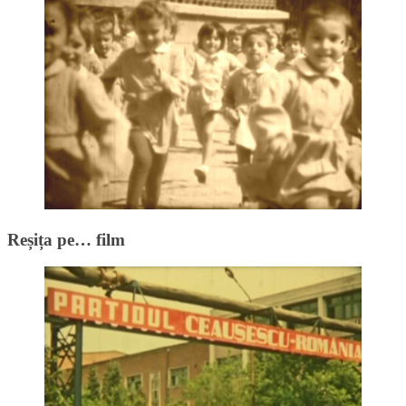
Reșița pe… film