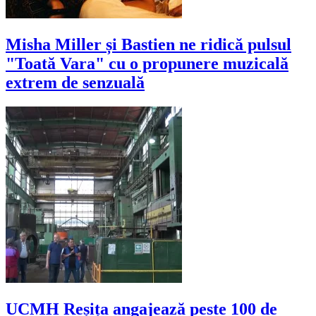
Misha Miller și Bastien ne ridică pulsul
"Toată Vara" cu o propunere muzicală
extrem de senzuală
UCMH Reșița angajează peste 100 de