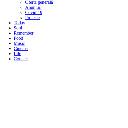
Ofertă generală
Anunțuri
Covid-19
Proiecte
Today
Soul
Remember
Food
Music
Cinema
Life
Contact