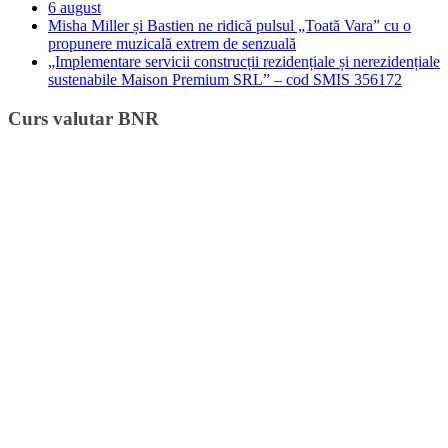
6 august
Misha Miller și Bastien ne ridică pulsul „Toată Vara” cu o
propunere muzicală extrem de senzuală
„Implementare servicii construcții rezidențiale și nerezidențiale
sustenabile Maison Premium SRL” – cod SMIS 356172
Curs valutar BNR