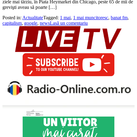
ziele mai târziu, în Piata Heymarket din Chicago, peste 65 de mii de
grevişti aveau să poarte […]
Posted in:
Actualitate
Tagged:
1 mai
,
1 mai muncitoresc
,
banat fm
,
capitalism
,
google
,
news
Lasă un comentariu