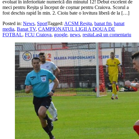
evoluat în inferioritate numerică din minutul 12! Debut excelent de
meci pentru Reșița și început de coșmar pentru Craiova. Scorul a
fost deschis rapid în min. 2. Cioiu bate o lovitura liberă de la […]
Posted in:
News
,
Sport
Tagged:
ACSM Reșița
,
banat fm
,
banat
media
,
Banat TV
,
CAMPIONATUL LIGII A DOUA DE
FOTBAL
,
FCU Craiova
,
google
,
news
,
resita
Lasă un comentariu