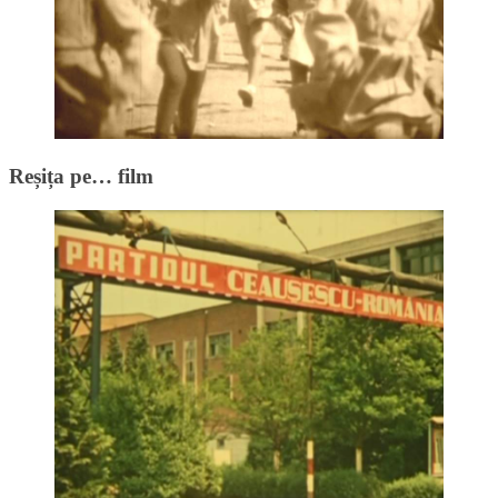
Reșița pe… film