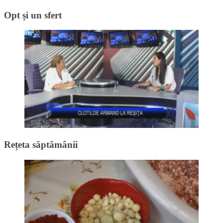
Opt și un sfert
Rețeta săptămânii