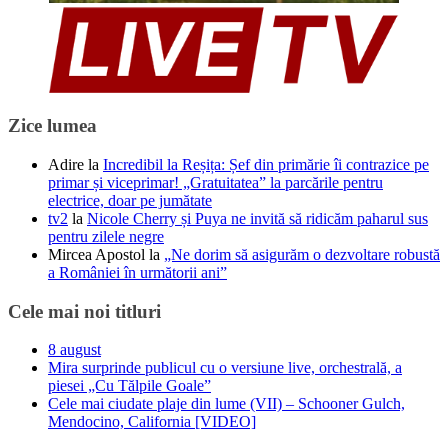
Zice lumea
Adire
la
Incredibil la Reșița: Șef din primărie îi contrazice pe
primar și viceprimar! „Gratuitatea” la parcările pentru
electrice, doar pe jumătate
tv2
la
Nicole Cherry și Puya ne invită să ridicăm paharul sus
pentru zilele negre
Mircea Apostol
la
„Ne dorim să asigurăm o dezvoltare robustă
a României în următorii ani”
Cele mai noi titluri
8 august
Mira surprinde publicul cu o versiune live, orchestrală, a
piesei „Cu Tălpile Goale”
Cele mai ciudate plaje din lume (VII) – Schooner Gulch,
Mendocino, California [VIDEO]