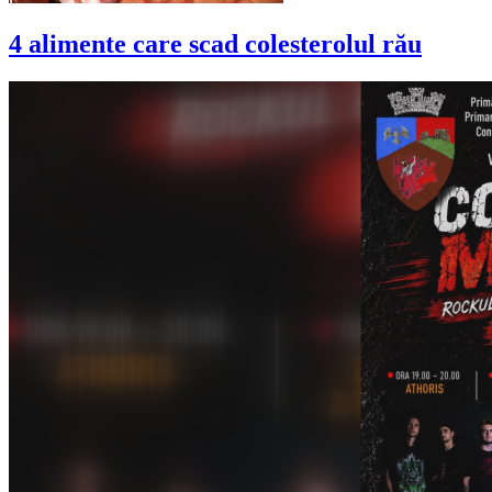
4 alimente care scad colesterolul rău