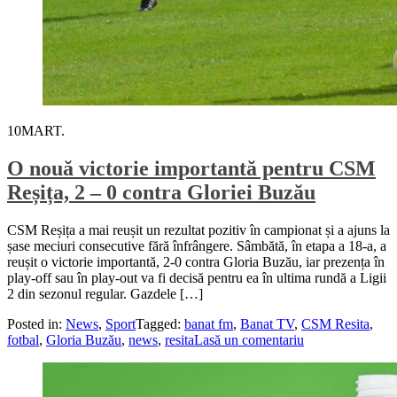
10
MART.
O nouă victorie importantă pentru CSM
Reșița, 2 – 0 contra Gloriei Buzău
CSM Reșița a mai reușit un rezultat pozitiv în campionat și a ajuns la
șase meciuri consecutive fără înfrângere. Sâmbătă, în etapa a 18-a, a
reușit o victorie importantă, 2-0 contra Gloria Buzău, iar prezența în
play-off sau în play-out va fi decisă pentru ea în ultima rundă a Ligii
2 din sezonul regular. Gazdele […]
Posted in:
News
,
Sport
Tagged:
banat fm
,
Banat TV
,
CSM Resita
,
fotbal
,
Gloria Buzău
,
news
,
resita
Lasă un comentariu