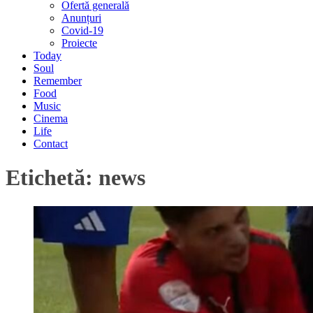
Ofertă generală
Anunțuri
Covid-19
Proiecte
Today
Soul
Remember
Food
Music
Cinema
Life
Contact
Etichetă:
news