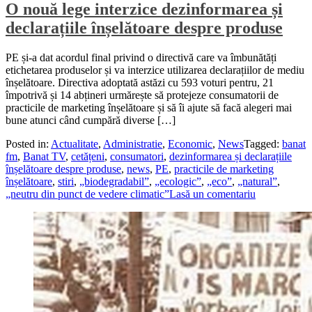
O nouă lege interzice dezinformarea și
declarațiile înșelătoare despre produse
PE și-a dat acordul final privind o directivă care va îmbunătăți
etichetarea produselor și va interzice utilizarea declarațiilor de mediu
înșelătoare. Directiva adoptată astăzi cu 593 voturi pentru, 21
împotrivă și 14 abțineri urmărește să protejeze consumatorii de
practicile de marketing înșelătoare și să îi ajute să facă alegeri mai
bune atunci când cumpără diverse […]
Posted in:
Actualitate
,
Administratie
,
Economic
,
News
Tagged:
banat
fm
,
Banat TV
,
cetățeni
,
consumatori
,
dezinformarea și declarațiile
înșelătoare despre produse
,
news
,
PE
,
practicile de marketing
înșelătoare
,
stiri
,
„biodegradabil”
,
„ecologic”
,
„eco”
,
„natural”
,
„neutru din punct de vedere climatic”
Lasă un comentariu