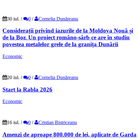
30 iul.
/
0
/
Cornelia Dunăreanu
Considerații privind iazurile de la Moldova Nouă și
de la Bor. Un proiect româno-sârb ce are în studiu
povestea metalelor grele de la granița Dunării
Economic
20 iul.
/
0
/
Cornelia Dunăreanu
Start la Rabla 2026
Economic
16 iul.
/
0
/
Cristian Bistriceanu
Amenzi de aproape 800.000 de lei, aplicate de Garda