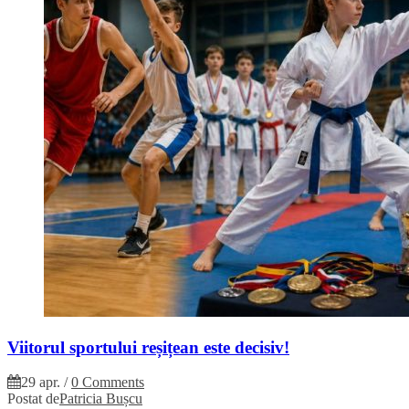
Viitorul sportului reșițean este decisiv!
29 apr.
/
0 Comments
Postat de
Patricia Bușcu