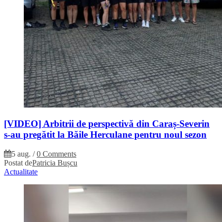
[VIDEO] Arbitrii de perspectivă din Caraș-Severin
s-au pregătit la Băile Herculane pentru noul sezon
5 aug.
/
0 Comments
Postat de
Patricia Bușcu
Actualitate