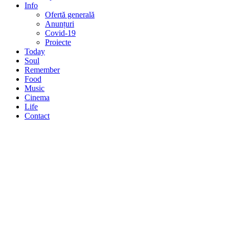
Info
Ofertă generală
Anunțuri
Covid-19
Proiecte
Today
Soul
Remember
Food
Music
Cinema
Life
Contact
Alexandra Căpitănescu a lansat o
versiune live, metal, pentru piesa „Fără
tine”
6 aug.
/
0
/
Lucian Dunăreanu