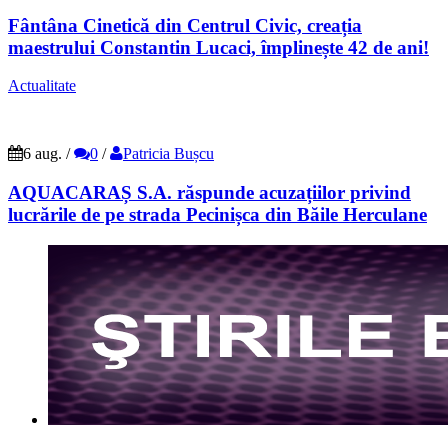
Fântâna Cinetică din Centrul Civic, creația
maestrului Constantin Lucaci, împlinește 42 de ani!
Actualitate
6 aug.
/
0
/
Patricia Bușcu
AQUACARAȘ S.A. răspunde acuzațiilor privind
lucrările de pe strada Pecinișca din Băile Herculane