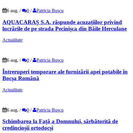
6 aug.
/
0
/
Patricia Bușcu
AQUACARAȘ S.A. răspunde acuzațiilor privind
lucrările de pe strada Pecinișca din Băile Herculane
Actualitate
6 aug.
/
0
/
Patricia Bușcu
Întreruperi temporare ale furnizării apei potabile în
Bocșa Română
Actualitate
6 aug.
/
0
/
Patricia Bușcu
Schimbarea la Față a Domnului, sărbătorită de
credincioșii ortodocși