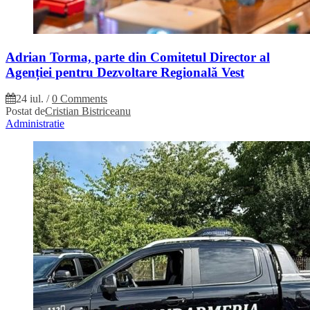
Adrian Torma, parte din Comitetul Director al
Agenției pentru Dezvoltare Regională Vest
24 iul.
/
0 Comments
Postat de
Cristian Bistriceanu
Administratie