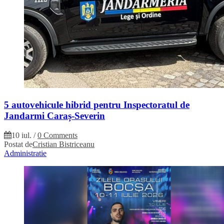
5 autovehicule hibrid pentru Inspectoratul de
Jandarmi Caraș-Severin
10 iul.
/
0 Comments
Postat de
Cristian Bistriceanu
Administratie