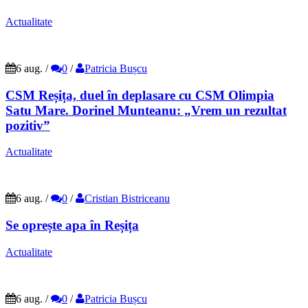
Actualitate
6 aug.
/
0
/
Patricia Bușcu
CSM Reșița, duel în deplasare cu CSM Olimpia
Satu Mare. Dorinel Munteanu: „Vrem un rezultat
pozitiv”
Actualitate
6 aug.
/
0
/
Cristian Bistriceanu
Se oprește apa în Reșița
Actualitate
6 aug.
/
0
/
Patricia Bușcu