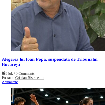
Alegerea lui Ioan Popa, suspendată de Tribunalul
București
9 iul.
/
0 Comments
Postat de
Cristian Bistriceanu
Actualitate