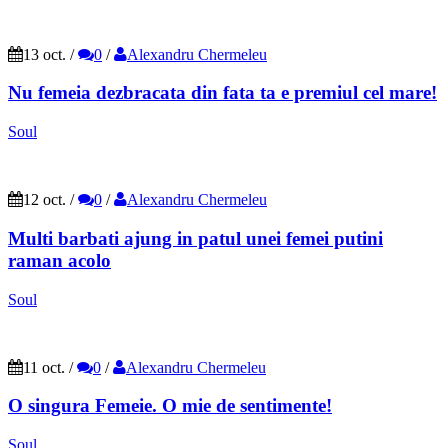
13 oct.
/
0
/
Alexandru Chermeleu
Nu femeia dezbracata din fata ta e premiul cel mare!
Soul
12 oct.
/
0
/
Alexandru Chermeleu
Multi barbati ajung in patul unei femei putini
raman acolo
Soul
11 oct.
/
0
/
Alexandru Chermeleu
O singura Femeie. O mie de sentimente!
Soul