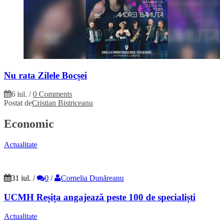
Nu rata Zilele Bocșei
6 iul.
/
0 Comments
Postat de
Cristian Bistriceanu
Economic
Actualitate
31 iul.
/
0
/
Cornelia Dunăreanu
UCMH Reșița angajează peste 100 de specialiști
Actualitate