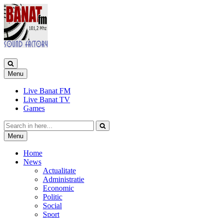
Skip
Menu
to
content
Live Banat FM
Live Banat TV
Games
Search
for:
Skip
Menu
to
content
Home
News
Actualitate
Administratie
Economic
Politic
Social
Sport