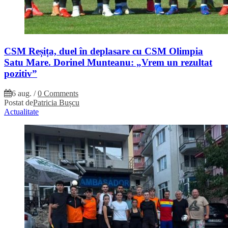
CSM Reșița, duel în deplasare cu CSM Olimpia
Satu Mare. Dorinel Munteanu: „Vrem un rezultat
pozitiv”
6 aug.
/
0 Comments
Postat de
Patricia Bușcu
Actualitate