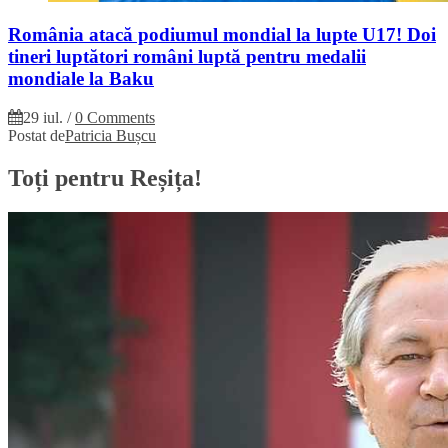
România atacă podiumul mondial la lupte U17! Doi
tineri luptători români luptă pentru medalii
mondiale la Baku
29 iul.
/
0 Comments
Postat de
Patricia Bușcu
Toți pentru Reșița!