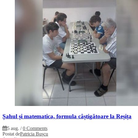
Șahul și matematica, formula câștigătoare la Reșița
5 aug.
/
0 Comments
Postat de
Patricia Bușcu