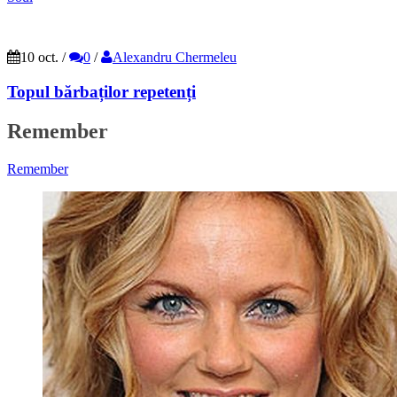
10 oct.
/
0
/
Alexandru Chermeleu
Topul bărbaților repetenți
Remember
Remember