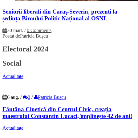
Seniorii liberali din Caraș-Severin, prezenți la
ședința Biroului Politic Național al OSNL
30 mart.
/
0 Comments
Postat de
Patricia Bușcu
Electoral 2024
Social
Actualitate
6 aug.
/
0
/
Patricia Bușcu
Fântâna Cinetică din Centrul Civic, creația
maestrului Constantin Lucaci, împlinește 42 de ani!
Actualitate