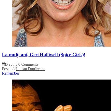
La mulți ani, Geri Halliwell (Spice Girls)!
6 aug.
/
0 Comments
Postat de
Lucian Dunăreanu
Remember