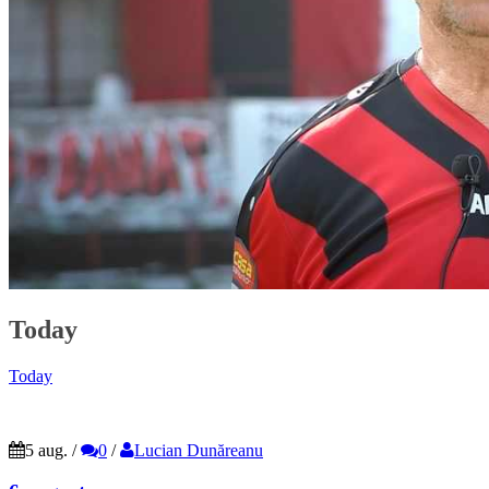
Today
Today
5 aug.
/
0
/
Lucian Dunăreanu